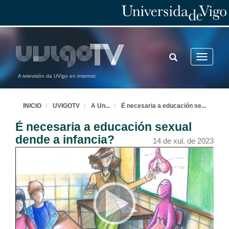
TOGGLE
Toggle
SEARCH
navigatio
A televisión da UVigo en Internet
INICIO
UVIGOTV
A Un
...
É necesaria a educación se
...
É necesaria a educación sexual
dende a infancia?
14 de xul. de 2023