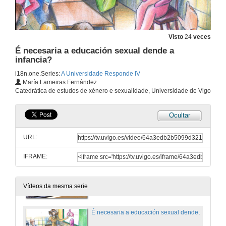
Visto
24
veces
É necesaria a educación sexual dende a
infancia?
i18n.one.Series:
A Universidade Responde IV
María Lameiras Fernández
Catedrática de estudos de xénero e sexualidade, Universidade de Vigo
Ocultar
URL:
IFRAME:
Beber auga cando comemos marisco é perxudicial?
14 de xul. de 2023
Vídeos da mesma serie
É necesaria a educación sexual dende a infancia?