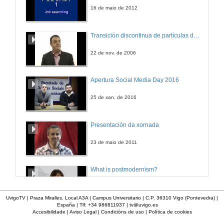
14 de xul. de 2023
16 de maio de 2012
Do renewable energies cause pollution?
Transición discontinua de partículas de microgel termosensible
14 de xul. de 2023
22 de nov. de 2006
Are big corporations doing their homework... to fight climate change?
Apertura Social Media Day 2016
14 de xul. de 2023
25 de xan. de 2016
Are there subjects more important than others for the development of children?
Presentación da xornada
14 de xul. de 2023
23 de maio de 2011
What is postmodernism?
4 de out. de 2011
UvigoTV | Praza Miralles. Local A3A | Campus Universitario | C.P. 36310 Vigo (Pontevedra) |
España | Tlf: +34 986811937 |
tv@uvigo.es
Accesibilidade
|
Aviso Legal
|
Condicións de uso
|
Política de cookies
Presentación 'Mulleres no software libre'