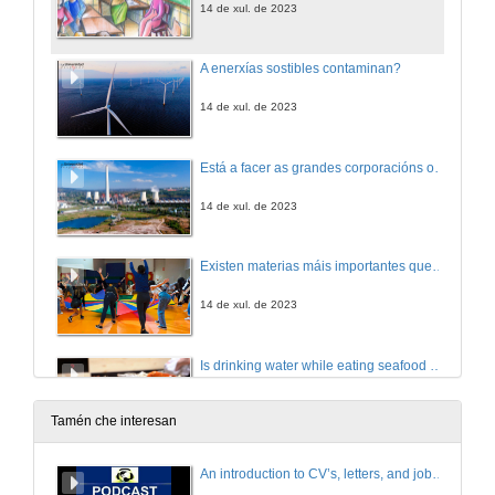
14 de xul. de 2023
A enerxías sostibles contaminan?
14 de xul. de 2023
Está a facer as grandes corporacións os seus deberes… para loitar contra o cambio climático?
14 de xul. de 2023
Existen materias máis importantes que outras para o desenvolvemento dos nenos?
14 de xul. de 2023
Is drinking water while eating seafood unhealthy?
14 de xul. de 2023
Tamén che interesan
Is sexual education necessary from childhood?
An introduction to CV’s, letters, and job searching