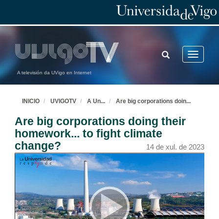
TOGGLE
Toggle
SEARCH
navigatio
A televisión da UVigo en Internet
INICIO
UVIGOTV
A Un
...
Are big corporations doin
...
Are big corporations doing their
homework... to fight climate
change?
14 de xul. de 2023
Beber auga cando comemos marisco é perxudicial?
14 de xul. de 2023