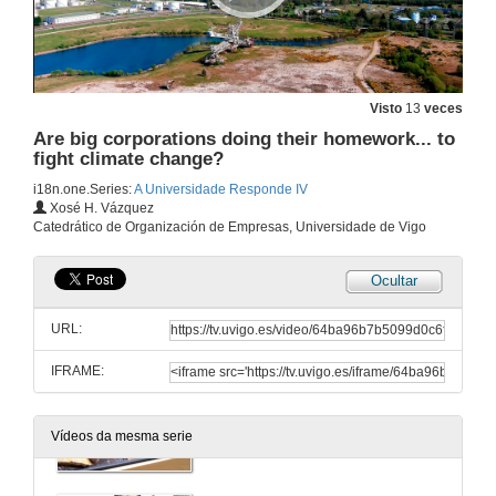
É necesaria a educación sexual dende a infancia?
14 de xul. de 2023
A enerxías sostibles contaminan?
Visto
13
veces
Are big corporations doing their homework... to
14 de xul. de 2023
fight climate change?
i18n.one.Series:
A Universidade Responde IV
Está a facer as grandes corporacións os seus deberes… para loitar contra o cambio climático?
Xosé H. Vázquez
Catedrático de Organización de Empresas, Universidade de Vigo
14 de xul. de 2023
Ocultar
Existen materias máis importantes que outras para o desenvolvemento dos nenos?
URL:
14 de xul. de 2023
IFRAME:
Is drinking water while eating seafood unhealthy?
Vídeos da mesma serie
14 de xul. de 2023