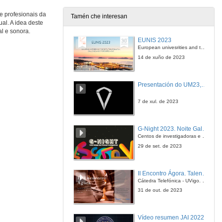
e profesionais da
Tamén che interesan
al. A idea deste
Morrer para seguir vivo. A morte como unha necesidade nos videoxogos
l e sonora.
Conferencia
EUNIS 2023
5 de out. de 2023
European univesrities and the digital transformation: challenges and opportunities ahead
14 de xuño de 2023
Quenda de Preguntas. Grupos de traballo – Comunicacións 1
Presentación do UM23, o novo monopraza de UVigo Motorsport
5 de out. de 2023
7 de xul. de 2023
Estética e percepción do son para o deseño da narrativa en videoxogos
Mesa Redonda
G-Night 2023. Noite Galega das Persoas Investigadoras. Conciencias creativas
5 de out. de 2023
Centos de investigadoras e investigadores, decenas de actividades e sete cidades
29 de set. de 2023
A contorna sonora como tradución
Mesa Redonda
II Encontro Ágora. Talento e innovación na era da transformación dixital
5 de out. de 2023
Cátedra Telefónica - UVigo. Espazos de innovación
31 de out. de 2023
Adaptación mecánica do xogo Forge of Destiny a través do deseño didáctico do nivel Labirinto da Verdade
Conferencia
Vídeo resumen JAI 2022
5 de out. de 2023