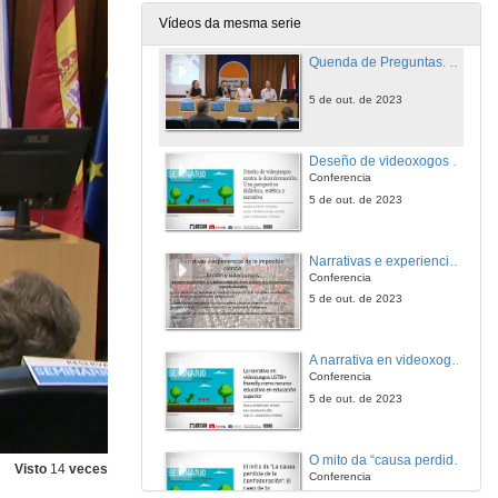
5 de out. de 2023
Vídeos da mesma serie
Quenda de Preguntas. ESTÉTICA VISUAL – Personaxes, Escenarios, Interface
5 de out. de 2023
Deseño de videoxogos contra a desinformación. Unha perspectiva didáctica, estética e narrativa
Conferencia
5 de out. de 2023
Narrativas e experiencias do imposible: ciencia ficción e videoxogos
Conferencia
5 de out. de 2023
A narrativa en videoxogos LGTBI+ friendly como recurso educativo en educación superior
Conferencia
5 de out. de 2023
O mito da “causa perdida da Confederación” nos xogos da Guerra Civil Estadounidense: O caso de In Magnificent Style
Visto
14
veces
Conferencia
5 de out. de 2023