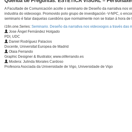
Quenda de Preguntas. ESTÉTICA VISUAL – Personaxes,
A Facultade de Comunicación acolle o seminario de Deseño da narrativa nos vi
industria do videoxogo. Promovido polo grupo de investigación -V-NPC, o encon
seminario é falar daquelas cuestións que normalmente non se tratan á hora de 
i18n.one.Series:
Seminario. Deseño da narrativa nos videoxogos a través das m
Jose Ángel Fernández Holgado
PDI, UDC
Daniel Rodríguez Palacios
Docente, Universitat Europea de Madrid
Olaia Ferrando
Graphic Designer & Illustrator, www.oliferrando.es
Modera: Julinda Morales Cardoso
Profesora Asociada da Universidade de Vigo, Universidade de Vigo