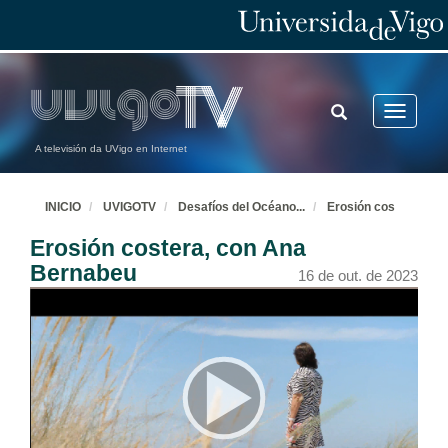
TOGGLE
Toggle
SEARCH
navigatio
A televisión da UVigo en Internet
INICIO
UVIGOTV
Desafíos del Océano
...
Erosión cos
Erosión costera, con Ana
Bernabeu
16 de out. de 2023