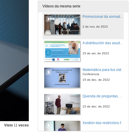
2 de nov. de 2023
Vídeos da mesma serie
Promocional da xornada ENCONTRO CIENTÍFICO ’23
2 de nov. de 2023
A distribución das axudas monetarias á infancia en España: balance dunha década
15 de set. de 2023
Matemática para tus oídos: de Pitágoras a Xenakis
Conferencia
15 de dec. de 2022
Quenda de preguntas. Matemática para tus oídos: de Pitágoras a Xenakis
15 de dec. de 2022
Xestión das restricións financeiras nas empresas de nova creación: examinando o papel do control do fluxo de caixa e da intuición
Visto
11
veces
9 de dec. de 2022