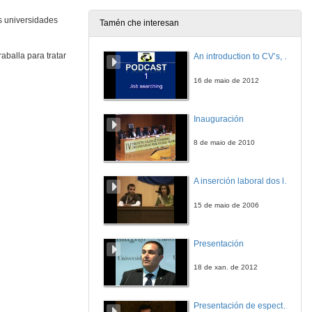
es universidades
Tamén che interesan
Presentación do Workshop sobre impacto da sustentabilidade no ámbito financieiro: as Finanzas Sostibles
balla para tratar
An introduction to CV’s, letters, and job searching
6 de out. de 2022
16 de maio de 2012
O mercado e as finanzas, un aliado inesperado do desenvolvemento sostible.
Inauguración
6 de out. de 2022
8 de maio de 2010
O mercado e as finanzas, un aliado inesperado do desenvolvemento sostible. Quenda de cuestións
A inserción laboral dos licenciados en Ciencias do Mar: a carreira investigadora
6 de out. de 2022
15 de maio de 2006
Situación e reto das finanzas sostibles en Europa
Presentación
6 de out. de 2022
18 de xan. de 2012
Situación e reto das finanzas sostibles en Europa. Quenda de cuestións
Presentación de espectro-radiómetros ASD
6 de out. de 2022