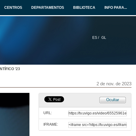
CENTROS
DEPARTAMENTOS
BIBLIOTECA
INFO PARA...
Xornada | O camiño á neutralidade climática
8 de xan. de 2025
ES /
GL
A Oficina Nacional de Prospectiva y Estrategia: balance e perspectivas para a sociedade española
13 de nov. de 2024
NTÍFICO ’23
Encontro Científico ECOBAS 2024
6 de nov. de 2024
2 de nov. de 2023
Cyclical properties of time-consistent fiscal policies
Ocultar
15 de dec. de 2023
URL:
IFRAME:
Videoresumen da xornada ENCONTRO CIENTÍFICO ’23