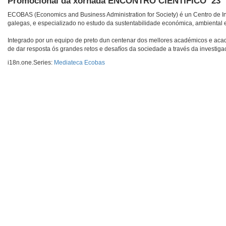
Promocional da xornada ENCONTRO CIENTÍFICO ’23
ECOBAS (Economics and Business Administration for Society) é un Centro de Inve
galegas, e especializado no estudo da sustentabilidade económica, ambiental e
Integrado por un equipo de preto dun centenar dos mellores académicos e acad
de dar resposta ós grandes retos e desafíos da sociedade a través da investiga
i18n.one.Series:
Mediateca Ecobas