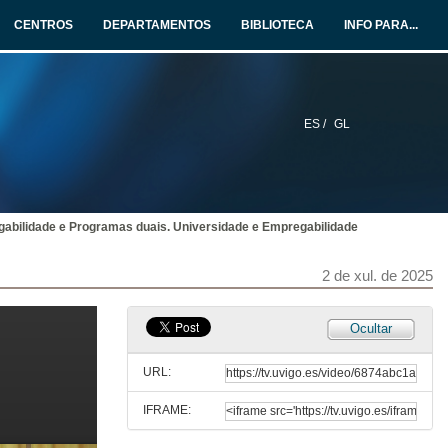
CENTROS
DEPARTAMENTOS
BIBLIOTECA
INFO PARA...
ES /
GL
abilidade e Programas duais. Universidade e Empregabilidade
Apertura do XVIII Symposium Internacional sobre o Practicum e as prácticas externas
2 de xul. de 2025
2 de xul. de 2025
Practicum e empregabilidade
Ocultar
Conferencia inaugural
2 de xul. de 2025
URL:
IFRAME:
Quenda de preguntas. Practicum e empregabilidade