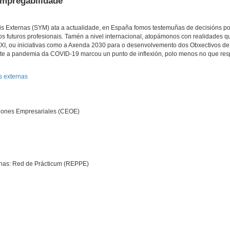
Empregabilidade
is Externas (SYM) ata a actualidade, en España fomos testemuñas de decisións pol
s futuros profesionais. Tamén a nivel internacional, atopámonos con realidades 
XXI, ou iniciativas como a Axenda 2030 para o desenvolvemento dos Obxectivos de
te a pandemia da COVID-19 marcou un punto de inflexión, polo menos no que resp
s externas
ciones Empresariales (CEOE)
ternas: Red de Prácticum (REPPE)