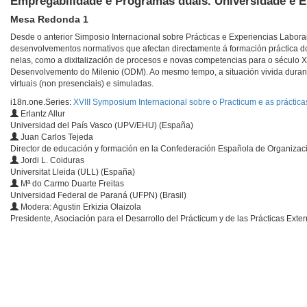
Empregabilidade e Programas duais. Universidade e 
Mesa Redonda 1
Desde o anterior Simposio Internacional sobre Prácticas e Experiencias Labora
desenvolvementos normativos que afectan directamente á formación práctica do
nelas, como a dixitalización de procesos e novas competencias para o século 
Desenvolvemento do Milenio (ODM). Ao mesmo tempo, a situación vivida duran
virtuais (non presenciais) e simuladas.
i18n.one.Series:
XVIII Symposium Internacional sobre o Practicum e as práctica
Erlantz Allur
Universidad del País Vasco (UPV/EHU) (España)
Juan Carlos Tejeda
Director de educación y formación en la Confederación Española de Organiza
Jordi L. Coiduras
Universitat Lleida (ULL) (España)
Mª do Carmo Duarte Freitas
Universidad Federal de Paraná (UFPN) (Brasil)
Modera: Agustin Erkizia Olaizola
Presidente, Asociación para el Desarrollo del Prácticum y de las Prácticas Ex