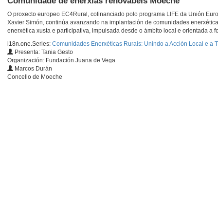
Comunidade de enerxías renovábeis Moeche
O proxecto europeo EC4Rural, cofinanciado polo programa LIFE da Unión Europ
Xavier Simón, continúa avanzando na implantación de comunidades enerxéticas ru
enerxética xusta e participativa, impulsada desde o ámbito local e orientada a f
i18n.one.Series:
Comunidades Enerxéticas Rurais: Unindo a Acción Local e a T
Presenta: Tania Gesto
Organización: Fundación Juana de Vega
Marcos Durán
Concello de Moeche