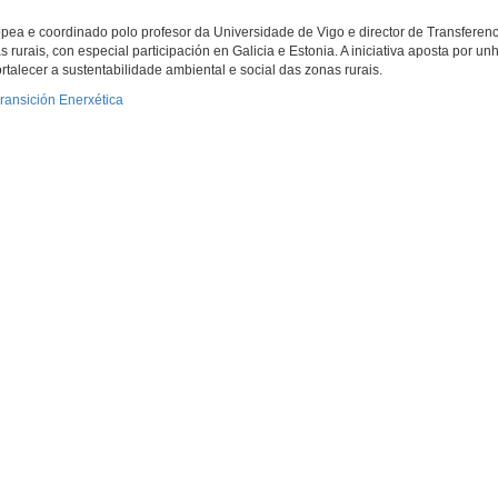
ea e coordinado polo profesor da Universidade de Vigo e director de Transferen
rais, con especial participación en Galicia e Estonia. A iniciativa aposta por unh
ortalecer a sustentabilidade ambiental e social das zonas rurais.
ransición Enerxética