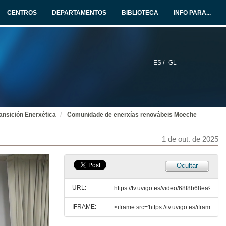
1 de out. de 2025
CENTROS
DEPARTAMENTOS
BIBLIOTECA
INFO PARA...
EC synergies with the preservation of the cultural and environmental heritage of the Galician rural area
1 de out. de 2025
ES /
GL
Sinerxias das CER coa preservación do patrimonio cultural e ambiental do medio rural galego
1 de out. de 2025
ansición Enerxética
Comunidade de enerxías renovábeis Moeche
Energy Community of Tameiga
1 de out. de 2025
1 de out. de 2025
Comunidade Enerxética de Tameiga
Ocultar
1 de out. de 2025
URL:
IFRAME:
Renewable energy community Moeche