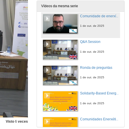
1 de out. de 2025
Vídeos da mesma serie
Comunidade de enerxías renovábeis Moeche
1 de out. de 2025
Q&A Session
1 de out. de 2025
Ronda de preguntas
1 de out. de 2025
Solidarity-Based Energy Communities: Pathways toward a just, inclusive, and equitable Energy Transition in rural areas
1 de out. de 2025
Comunidades Enerxéticas Solidarias: Camiños cara a unha Transición Enerxética xusta, inclusiva e equitativa no medio rural
Visto
6
veces
1 de out. de 2025