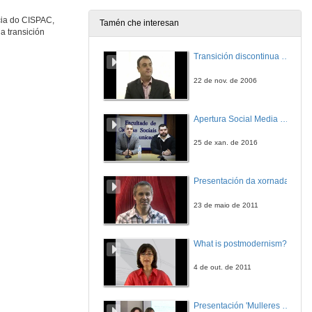
cia do CISPAC,
Tamén che interesan
a transición
Equity in Energy Transitions: Unpacking Distributional Impacts Across Geographies and Vulnerable Groups
Transición discontinua de partículas de microgel termosensible
1 de out. de 2025
22 de nov. de 2006
Equidade nas Transicións Enerxéticas: Análise dos Impactos Distributivos en Xeografías e Grupos Vulnerables
Apertura Social Media Day 2016
1 de out. de 2025
25 de xan. de 2016
Environmental comfort and gender perspective as a basis for just transitions in rural areas
Presentación da xornada
1 de out. de 2025
23 de maio de 2011
Comfort ambiental e perspectiva de xénero como base para transicións xustas no medio rural
What is postmodernism?
1 de out. de 2025
4 de out. de 2011
The role of public administrations in promoting rural energy communities
Presentación 'Mulleres no software libre'
1 de out. de 2025