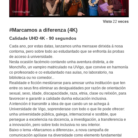
Visto
22
veces
#Marcamos a diferenza (4K)
Calidade UHD 4K - 90 segundos
Cada ano, por estas datas, lanzamos unha mensaxe dirixida á nosa
contorna, pero sobre todo ao estudantado que se enfronta ás probas
de acceso á universidade.
Nesta ocasión facémolo contando unha aventura distinta, a de
Monchiño, un vampiro matriculado na UVigo, que convive en harmonía
co profesorado e co estudantado nas aulas, no laboratorio, na
biblioteca ou no comedor...
Realidade e ficción mestúranse para amosar unha institución que ten
entre os seus fins eliminar as desigualdades por razón de orientación
sexual, sexo, idade, discapacidade, raza, etnia, clase ou relixión, para
favorecer e garantir a calidade dunha educación inclusiva.
A intención é transmitir a idea de que cando un se achega á
Universidade de Vigo, soprenderase con todo o que lle pode ofrecer:
unha universidade pública, galega, internacional e sostible, que
persegue a excelencia na docencia, a investigación, a transferencia e
a innovación, pero sobre todo inclusiva no seu interior.
Baixo o lema «Marcamos a diferenza», a nova campaña de
comunicación apóiase na diversidade como elemento fundamental