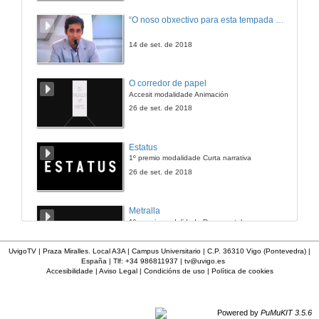
#Marcamos a diferenza
“O noso obxectivo para esta tempada é manter a categoría”
Vertical 10 segundos
28 de maio de 2026
14 de set. de 2018
#Marcamos a diferenza (4K)
O corredor de papel
Vertical 10 segundos
Accesit modalidade Animación
28 de maio de 2026
26 de set. de 2018
#Marcamos a diferenza
Estatus
Spotify
1º premio modalidade Curta narrativa
28 de maio de 2026
26 de set. de 2018
Metralla
1º premio modalidade Documental
26 de set. de 2018
UvigoTV | Praza Miralles. Local A3A | Campus Universitario | C.P. 36310 Vigo (Pontevedra) |
España | Tlf: +34 986811937 |
tv@uvigo.es
Accesibilidade
|
Aviso Legal
|
Condicións de uso
|
Política de cookies
En verso
1º premio modalidade Vídeo experimental
26 de set. de 2018
Powered by
PuMuKIT 3.5.6