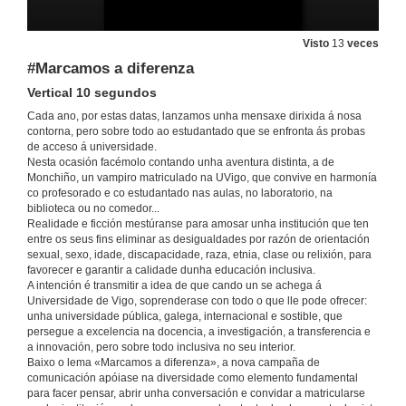
Visto
13
veces
#Marcamos a diferenza
Vertical 10 segundos
Cada ano, por estas datas, lanzamos unha mensaxe dirixida á nosa
contorna, pero sobre todo ao estudantado que se enfronta ás probas
de acceso á universidade.
Nesta ocasión facémolo contando unha aventura distinta, a de
Monchiño, un vampiro matriculado na UVigo, que convive en harmonía
co profesorado e co estudantado nas aulas, no laboratorio, na
biblioteca ou no comedor...
Realidade e ficción mestúranse para amosar unha institución que ten
entre os seus fins eliminar as desigualdades por razón de orientación
#Marcamos a diferenza
sexual, sexo, idade, discapacidade, raza, etnia, clase ou relixión, para
Calidade HD - 90 segundos
favorecer e garantir a calidade dunha educación inclusiva.
28 de maio de 2026
A intención é transmitir a idea de que cando un se achega á
Universidade de Vigo, soprenderase con todo o que lle pode ofrecer:
unha universidade pública, galega, internacional e sostible, que
#Marcamos a diferenza (4K)
persegue a excelencia na docencia, a investigación, a transferencia e
Calidade UHD 4K - 90 segundos
a innovación, pero sobre todo inclusiva no seu interior.
Baixo o lema «Marcamos a diferenza», a nova campaña de
28 de maio de 2026
comunicación apóiase na diversidade como elemento fundamental
para facer pensar, abrir unha conversación e convidar a matricularse