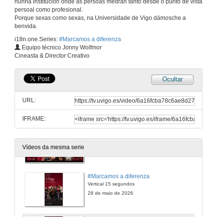
nunha institución onde as persoas medran tanto desde o punto de vista
#Marcamos a diferenza
persoal como profesional.
Calidade HD - 60 segundos
Porque sexas como sexas, na Universidade de Vigo dámosche a
28 de maio de 2026
benvida.
i18n.one.Series:
#Marcamos a diferenza
#Marcamos a diferenza (4K)
Equipo técnico Jonny Wolfmor
Calidade UHD 4K - 60 segundos
Cineasta & Director Creativo
28 de maio de 2026
Ocultar
#Marcamos a diferenza
Calidade HD - 30 segundos
URL:
28 de maio de 2026
IFRAME:
#Marcamos a diferenza (4K)
Calidade UHD 4K - 30 segundos
Vídeos da mesma serie
28 de maio de 2026
#Marcamos a diferenza
Vertical 15 segundos
28 de maio de 2026