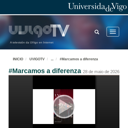
TOGGLE
Toggle
SEARCH
navigatio
A televisión da UVigo en Internet
INICIO
UVIGOTV
...
#Marcamos a diferenza
#Marcamos a diferenza
28 de maio de 2026