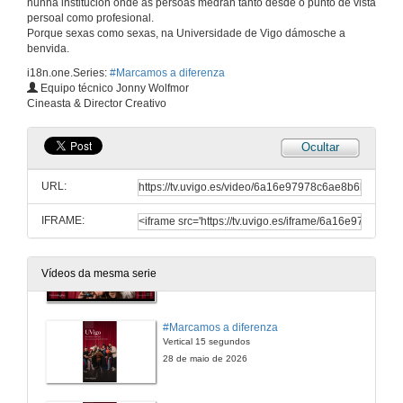
nunha institución onde as persoas medran tanto desde o punto de vista
#Marcamos a diferenza
persoal como profesional.
Calidade HD - 60 segundos
Porque sexas como sexas, na Universidade de Vigo dámosche a
28 de maio de 2026
benvida.
i18n.one.Series:
#Marcamos a diferenza
#Marcamos a diferenza (4K)
Equipo técnico Jonny Wolfmor
Calidade UHD 4K - 60 segundos
Cineasta & Director Creativo
28 de maio de 2026
Ocultar
#Marcamos a diferenza
Calidade HD - 30 segundos
URL:
28 de maio de 2026
IFRAME:
#Marcamos a diferenza (4K)
Calidade UHD 4K - 30 segundos
Vídeos da mesma serie
28 de maio de 2026
#Marcamos a diferenza
Vertical 15 segundos
28 de maio de 2026