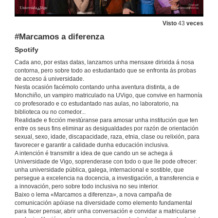
Visto
43
veces
#Marcamos a diferenza
Spotify
Cada ano, por estas datas, lanzamos unha mensaxe dirixida á nosa
contorna, pero sobre todo ao estudantado que se enfronta ás probas
de acceso á universidade.
Nesta ocasión facémolo contando unha aventura distinta, a de
Monchiño, un vampiro matriculado na UVigo, que convive en harmonía
co profesorado e co estudantado nas aulas, no laboratorio, na
biblioteca ou no comedor...
Realidade e ficción mestúranse para amosar unha institución que ten
entre os seus fins eliminar as desigualdades por razón de orientación
#Marcamos a diferenza
sexual, sexo, idade, discapacidade, raza, etnia, clase ou relixión, para
Calidade HD - 90 segundos
favorecer e garantir a calidade dunha educación inclusiva.
28 de maio de 2026
A intención é transmitir a idea de que cando un se achega á
Universidade de Vigo, soprenderase con todo o que lle pode ofrecer:
unha universidade pública, galega, internacional e sostible, que
#Marcamos a diferenza (4K)
persegue a excelencia na docencia, a investigación, a transferencia e
Calidade UHD 4K - 90 segundos
a innovación, pero sobre todo inclusiva no seu interior.
Baixo o lema «Marcamos a diferenza», a nova campaña de
28 de maio de 2026
comunicación apóiase na diversidade como elemento fundamental
para facer pensar, abrir unha conversación e convidar a matricularse