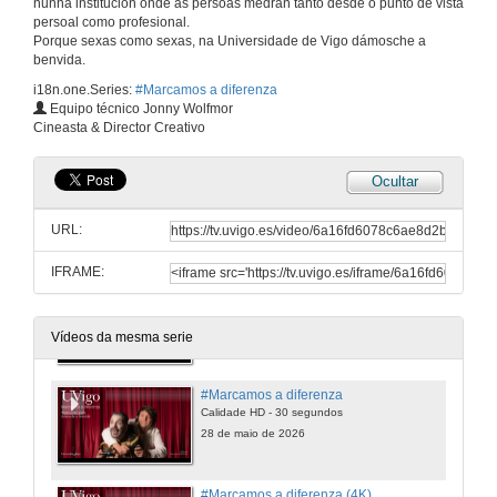
nunha institución onde as persoas medran tanto desde o punto de vista
Calidade HD - 90 segundos
persoal como profesional.
28 de maio de 2026
Porque sexas como sexas, na Universidade de Vigo dámosche a
benvida.
i18n.one.Series:
#Marcamos a diferenza
#Marcamos a diferenza (4K)
Equipo técnico Jonny Wolfmor
Calidade UHD 4K - 90 segundos
Cineasta & Director Creativo
28 de maio de 2026
Ocultar
#Marcamos a diferenza
Calidade HD - 60 segundos
URL:
28 de maio de 2026
IFRAME:
#Marcamos a diferenza (4K)
Calidade UHD 4K - 60 segundos
28 de maio de 2026
Vídeos da mesma serie
#Marcamos a diferenza
Calidade HD - 30 segundos
28 de maio de 2026
#Marcamos a diferenza (4K)