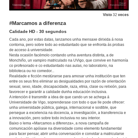
Visto
32
veces
#Marcamos a diferenza
Calidade HD - 30 segundos
Cada ano, por estas datas, lanzamos unha mensaxe dirixida á nosa
contorna, pero sobre todo ao estudantado que se enfronta ás probas
de acceso á universidade.
Nesta ocasión facémolo contando unha aventura distinta, a de
Monchiño, un vampiro matriculado na UVigo, que convive en harmonía
co profesorado e co estudantado nas aulas, no laboratorio, na
biblioteca ou no comedor...
Realidade e ficción mestúranse para amosar unha institución que ten
entre os seus fins eliminar as desigualdades por razón de orientación
sexual, sexo, idade, discapacidade, raza, etnia, clase ou relixión, para
favorecer e garantir a calidade dunha educación inclusiva.
A intención é transmitir a idea de que cando un se achega á
Universidade de Vigo, soprenderase con todo o que lle pode ofrecer:
unha universidade pública, galega, internacional e sostible, que
persegue a excelencia na docencia, a investigación, a transferencia e
a innovación, pero sobre todo inclusiva no seu interior.
Baixo o lema «Marcamos a diferenza», a nova campaña de
comunicación apóiase na diversidade como elemento fundamental
para facer pensar, abrir unha conversación e convidar a matricularse
#Marcamos a diferenza