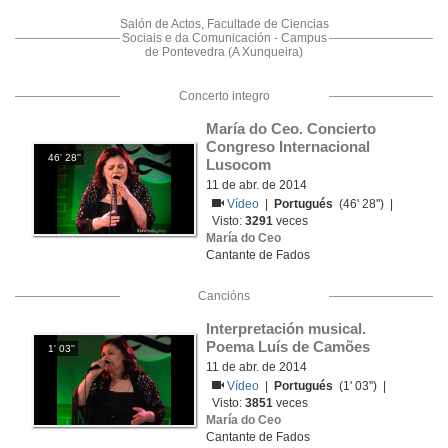
Salón de Actos, Facultade de Ciencias
Sociais e da Comunicación - Campus
de Pontevedra (A Xunqueira)
Concerto integro
María do Ceo. Concierto 
Congreso Internacional 
46' 28''
Lusocom
11 de abr. de 2014
Vídeo
|
Portugués
(46' 28'') |
Visto:
3291
veces
María do Ceo
Cantante de Fados
Cancións
Interpretación musical. 
Poema Luís de Camões
1' 03''
11 de abr. de 2014
Vídeo
|
Portugués
(1' 03'') |
Visto:
3851
veces
María do Ceo
Cantante de Fados