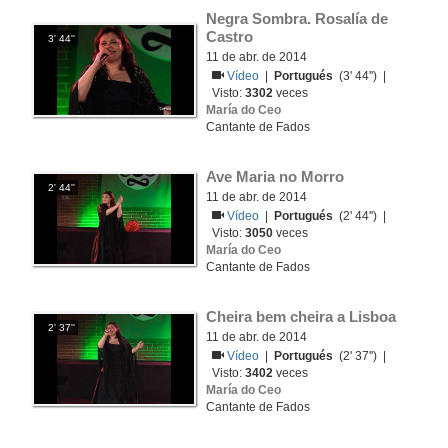
Negra Sombra. Rosalía de 
Castro
3' 44''
11 de abr. de 2014
Vídeo
|
Portugués
(3' 44'') |
Visto:
3302
veces
María do Ceo
Cantante de Fados
Ave Maria no Morro
2' 44''
11 de abr. de 2014
Vídeo
|
Portugués
(2' 44'') |
Visto:
3050
veces
María do Ceo
Cantante de Fados
Cheira bem cheira a Lisboa
2' 37''
11 de abr. de 2014
Vídeo
|
Portugués
(2' 37'') |
Visto:
3402
veces
María do Ceo
Cantante de Fados