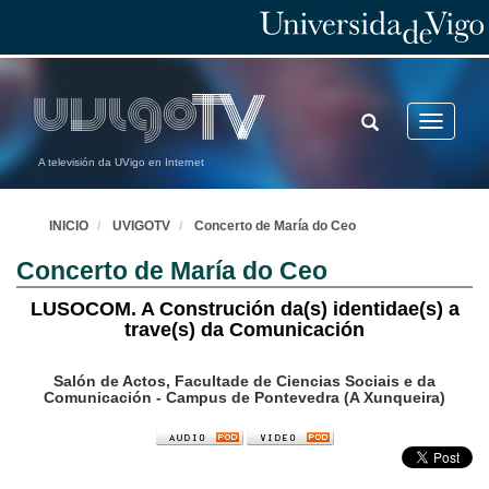
TOGGLE
Toggle
SEARCH
navigatio
A televisión da UVigo en Internet
INICIO
UVIGOTV
Concerto de María do Ceo
Concerto de María do Ceo
LUSOCOM. A Construción da(s) identidae(s) a
trave(s) da Comunicación
Salón de Actos, Facultade de Ciencias Sociais e da
Comunicación - Campus de Pontevedra (A Xunqueira)