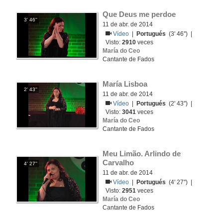
Que Deus me perdoe
3' 46''
11 de abr. de 2014
Vídeo
|
Portugués
(3' 46'') |
Visto:
2910
veces
María do Ceo
Cantante de Fados
María Lisboa
2' 43''
11 de abr. de 2014
Vídeo
|
Portugués
(2' 43'') |
Visto:
3041
veces
María do Ceo
Cantante de Fados
Meu Limão. Arlindo de 
Carvalho
4' 27''
11 de abr. de 2014
Vídeo
|
Portugués
(4' 27'') |
Visto:
2951
veces
María do Ceo
Cantante de Fados