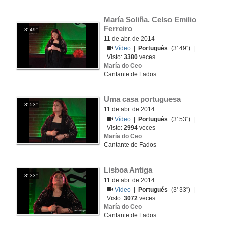
María Soliña. Celso Emilio 
Ferreiro
3' 49''
11 de abr. de 2014
Vídeo
|
Portugués
(3' 49'') |
Visto:
3380
veces
María do Ceo
Cantante de Fados
Uma casa portuguesa
3' 53''
11 de abr. de 2014
Vídeo
|
Portugués
(3' 53'') |
Visto:
2994
veces
María do Ceo
Cantante de Fados
Lisboa Antiga
3' 33''
11 de abr. de 2014
Vídeo
|
Portugués
(3' 33'') |
Visto:
3072
veces
María do Ceo
Cantante de Fados