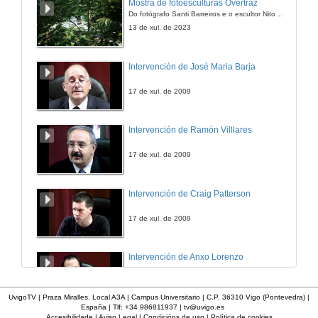
Mostra de fotoesculturas Overtraz
Do fotógrafo Santi Barreiros e o escultor Nito Contreras.
13 de xul. de 2023
Intervención de José Maria Barja
17 de xul. de 2009
Intervención de Ramón Villlares
17 de xul. de 2009
Intervención de Craig Patterson
17 de xul. de 2009
Intervención de Anxo Lorenzo
17 de xul. de 2009
UvigoTV | Praza Miralles. Local A3A | Campus Universitario | C.P. 36310 Vigo (Pontevedra) |
España | Tlf: +34 986811937 |
tv@uvigo.es
Accesibilidade
|
Aviso Legal
|
Condicións de uso
|
Política de cookies