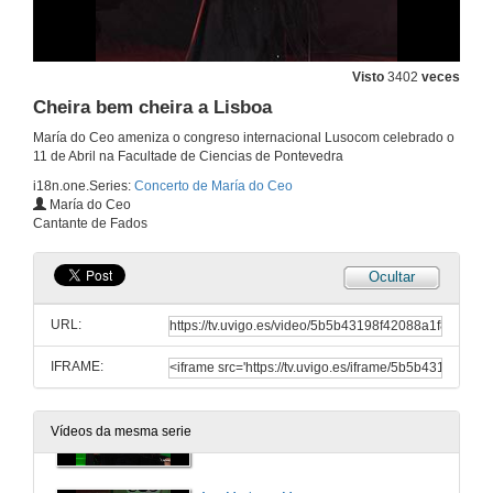
Lisboa Antiga
11 de abr. de 2014
Visto
3402
veces
Que Deus me perdoe
Cheira bem cheira a Lisboa
María do Ceo ameniza o congreso internacional Lusocom celebrado o
11 de abr. de 2014
11 de Abril na Facultade de Ciencias de Pontevedra
i18n.one.Series:
Concerto de María do Ceo
María Lisboa
María do Ceo
Cantante de Fados
11 de abr. de 2014
Ocultar
Meu Limão. Arlindo de Carvalho
URL:
11 de abr. de 2014
IFRAME:
Negra Sombra. Rosalía de Castro
Vídeos da mesma serie
11 de abr. de 2014