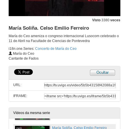
Visto
3380
veces
María Soliña. Celso Emilio Ferreiro
María do Ceo ameniza o congreso internacional Lusocom celebrado o
11 de Abril na Facultade de Ciencias de Pontevedra
i18n.one.Series:
Concerto de María do Ceo
María do Ceo
Cantante de Fados
Ocultar
María do Ceo. Concierto Congreso Internacional Lusocom
URL:
11 de abr. de 2014
IFRAME:
Interpretación musical. Poema Luís de Camões
11 de abr. de 2014
Vídeos da mesma serie
María Soliña. Celso Emilio Ferreiro