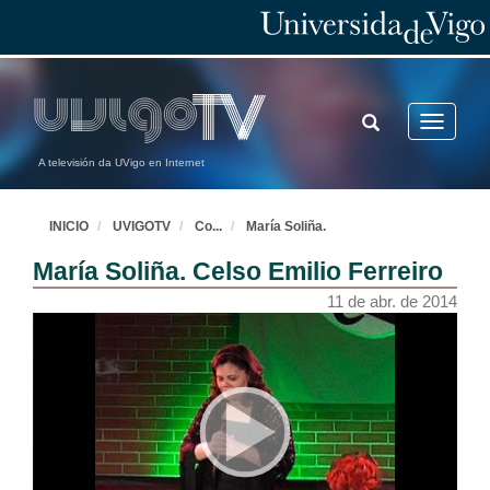
TOGGLE
Toggle
SEARCH
navigatio
A televisión da UVigo en Internet
INICIO
UVIGOTV
Co
...
María Soliña.
María Soliña. Celso Emilio Ferreiro
11 de abr. de 2014