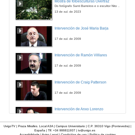
Mostra de fotoesculturas Overtraz
Do fotógrafo Santi Barreiros e o escultor Nito Contreras.
11 de abr. de 2014
13 de xul. de 2023
Negra Sombra. Rosalía de Castro
Intervención de José Maria Barja
11 de abr. de 2014
17 de xul. de 2009
Ave Maria no Morro
Intervención de Ramón Villlares
11 de abr. de 2014
17 de xul. de 2009
Cheira bem cheira a Lisboa
Intervención de Craig Patterson
11 de abr. de 2014
17 de xul. de 2009
Orvalhadas orvalheiras
Intervención de Anxo Lorenzo
11 de abr. de 2014
17 de xul. de 2009
UvigoTV | Praza Miralles. Local A3A | Campus Universitario | C.P. 36310 Vigo (Pontevedra) |
España | Tlf: +34 986811937 |
tv@uvigo.es
Laurindinha
Accesibilidade
|
Aviso Legal
|
Condicións de uso
|
Política de cookies