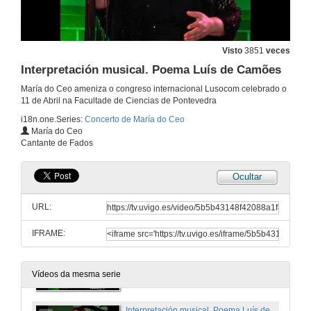
Visto
3851
veces
Interpretación musical. Poema Luís de Camões
María do Ceo ameniza o congreso internacional Lusocom celebrado o
11 de Abril na Facultade de Ciencias de Pontevedra
i18n.one.Series:
Concerto de María do Ceo
María do Ceo
Cantante de Fados
Ocultar
URL:
IFRAME:
María do Ceo. Concierto Congreso Internacional Lusocom
11 de abr. de 2014
Vídeos da mesma serie
Interpretación musical. Poema Luís de Camões