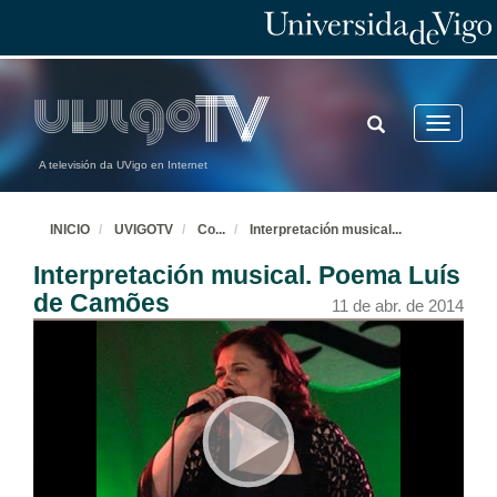
TOGGLE
Toggle
SEARCH
navigatio
A televisión da UVigo en Internet
INICIO
UVIGOTV
Co
...
Interpretación musical
...
Interpretación musical. Poema Luís
de Camões
11 de abr. de 2014