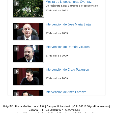
Mostra de fotoesculturas Overtraz
Do fotógrafo Santi Barreiros e o escultor Nito Contreras.
11 de abr. de 2014
13 de xul. de 2023
Meu Limão. Arlindo de Carvalho
Intervención de José Maria Barja
11 de abr. de 2014
17 de xul. de 2009
Negra Sombra. Rosalía de Castro
Intervención de Ramón Villlares
11 de abr. de 2014
17 de xul. de 2009
Ave Maria no Morro
Intervención de Craig Patterson
11 de abr. de 2014
17 de xul. de 2009
Cheira bem cheira a Lisboa
Intervención de Anxo Lorenzo
11 de abr. de 2014
17 de xul. de 2009
UvigoTV | Praza Miralles. Local A3A | Campus Universitario | C.P. 36310 Vigo (Pontevedra) |
España | Tlf: +34 986811937 |
tv@uvigo.es
Orvalhadas orvalheiras