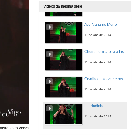
Vídeos da mesma serie
11 de abr. de 2014
Ave Maria no Morro
11 de abr. de 2014
Cheira bem cheira a Lisboa
11 de abr. de 2014
Orvalhadas orvalheiras
11 de abr. de 2014
Laurindinha
11 de abr. de 2014
Visto
2898
veces