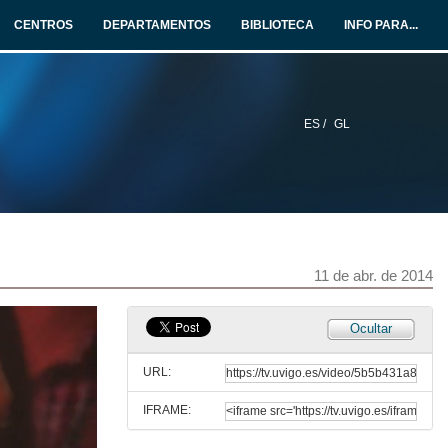
CENTROS
DEPARTAMENTOS
BIBLIOTECA
INFO PARA...
11 de abr. de 2014
Lisboa Antiga
11 de abr. de 2014
ES /
GL
Que Deus me perdoe
11 de abr. de 2014
María Lisboa
11 de abr. de 2014
11 de abr. de 2014
Ocultar
Meu Limão. Arlindo de Carvalho
URL:
11 de abr. de 2014
IFRAME:
Negra Sombra. Rosalía de Castro