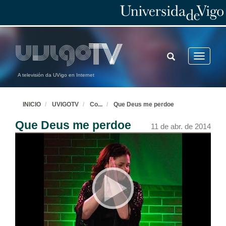
TOGGLE
Toggle
SEARCH
navigatio
A televisión da UVigo en Internet
INICIO
UVIGOTV
Co
...
Que Deus me perdoe
Que Deus me perdoe
11 de abr. de 2014
María do Ceo. Concierto Congreso Internacional Lusocom