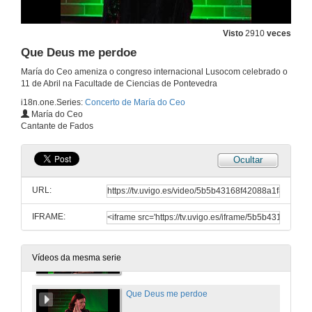
11 de abr. de 2014
Visto
2910
veces
Interpretación musical. Poema Luís de Camões
Que Deus me perdoe
11 de abr. de 2014
María do Ceo ameniza o congreso internacional Lusocom celebrado o
11 de Abril na Facultade de Ciencias de Pontevedra
i18n.one.Series:
Concerto de María do Ceo
María Soliña. Celso Emilio Ferreiro
María do Ceo
Cantante de Fados
11 de abr. de 2014
Ocultar
Uma casa portuguesa
URL:
11 de abr. de 2014
IFRAME:
Lisboa Antiga
11 de abr. de 2014
Vídeos da mesma serie
Que Deus me perdoe