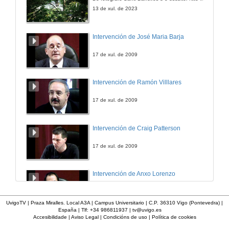
11 de abr. de 2014
13 de xul. de 2023
Orvalhadas orvalheiras
Intervención de José Maria Barja
11 de abr. de 2014
17 de xul. de 2009
Laurindinha
Intervención de Ramón Villlares
11 de abr. de 2014
17 de xul. de 2009
Intervención de Craig Patterson
17 de xul. de 2009
Intervención de Anxo Lorenzo
17 de xul. de 2009
UvigoTV | Praza Miralles. Local A3A | Campus Universitario | C.P. 36310 Vigo (Pontevedra) |
España | Tlf: +34 986811937 |
tv@uvigo.es
Accesibilidade
|
Aviso Legal
|
Condicións de uso
|
Política de cookies
Intervención de Maria Xosé