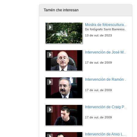
Tamén che interesan
Laurindinha
Mostra de fotoesculturas Overtraz
11 de abr. de 2014
Do fotógrafo Santi Barreiros e o escultor Nito Contreras.
13 de xul. de 2023
Intervención de José Maria Barja
17 de xul. de 2009
Intervención de Ramón Villlares
17 de xul. de 2009
Intervención de Craig Patterson
17 de xul. de 2009
Intervención de Anxo Lorenzo