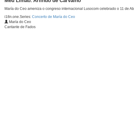
Meu Limão. Arlindo de Carvalho
María do Ceo ameniza o congreso internacional Lusocom celebrado o 11 de Abr
i18n.one.Series:
Concerto de María do Ceo
María do Ceo
Cantante de Fados