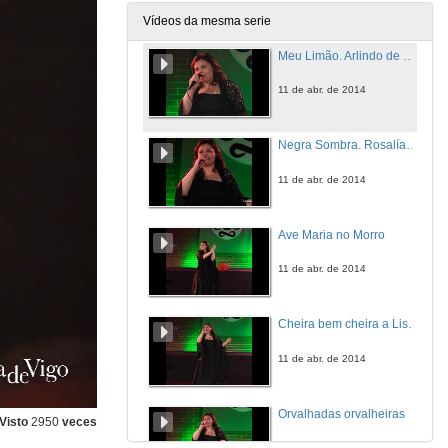
11 de abr. de 2014
Vídeos da mesma serie
Meu Limão. Arlindo de Carvalho
11 de abr. de 2014
Negra Sombra. Rosalía de Castro
11 de abr. de 2014
Ave Maria no Morro
11 de abr. de 2014
Cheira bem cheira a Lisboa
11 de abr. de 2014
Orvalhadas orvalheiras
Visto
2950
veces
11 de abr. de 2014