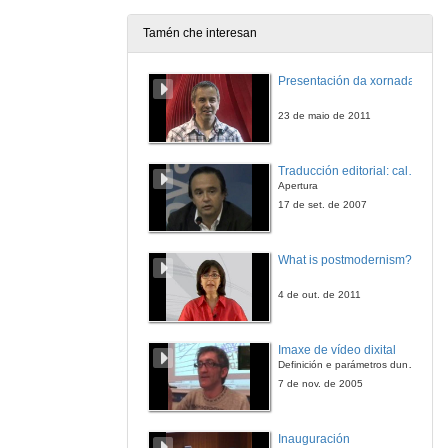
11 de abr. de 2014
Tamén che interesan
Ave Maria no Morro
Presentación da xornada
11 de abr. de 2014
23 de maio de 2011
Cheira bem cheira a Lisboa
Traducción editorial: calidade e xestión de proxectos
11 de abr. de 2014
Apertura
17 de set. de 2007
Orvalhadas orvalheiras
What is postmodernism?
11 de abr. de 2014
4 de out. de 2011
Laurindinha
Imaxe de vídeo dixital
11 de abr. de 2014
Definición e parámetros dunha imaxe dixital. Resolución e Aspecto. Profundidade da cor. Compresión. Frame por segundo. Entrelazado. Campos, cadros
7 de nov. de 2005
Inauguración