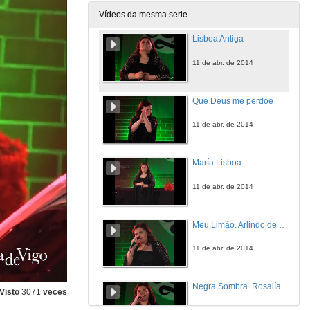
11 de abr. de 2014
Vídeos da mesma serie
Lisboa Antiga
11 de abr. de 2014
Que Deus me perdoe
11 de abr. de 2014
María Lisboa
11 de abr. de 2014
Meu Limão. Arlindo de Carvalho
11 de abr. de 2014
Negra Sombra. Rosalía de Castro
Visto
3071
veces