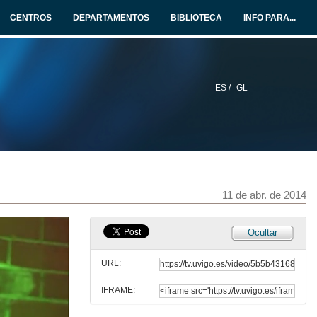
CENTROS
DEPARTAMENTOS
BIBLIOTECA
INFO PARA...
ES /
GL
María do Ceo. Concierto Congreso Internacional Lusocom
11 de abr. de 2014
Interpretación musical. Poema Luís de Camões
11 de abr. de 2014
11 de abr. de 2014
María Soliña. Celso Emilio Ferreiro
Ocultar
11 de abr. de 2014
URL:
IFRAME:
Uma casa portuguesa