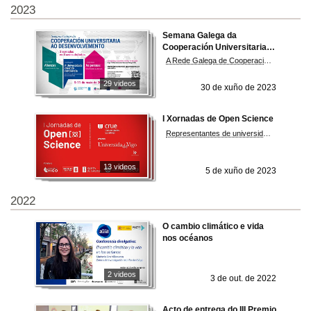
2023
Semana Galega da
Cooperación Universitaria
ao Desenvolvemento 2023
A Rede Galega de Cooperación Universitaria, integrada polas universidades da Coruña, Santiago de Compostela e Vigo, organiza a Semana Galega da Cooperación Universitaria ao Desenvolvemento. As xornadas terán presenza nos campus das tres universidades galegas e poderán seguirse on line. Xornada 1 : Alianzas Xornada 2: A Universidade creando conciencia Xornada 3: As persoas
29 videos
30 de xuño de 2023
I Xornadas de Open Science
Representantes de universidades de todo o Estado, dos ministerios de Universidades e de Ciencia e Innovación e da Comisión Europea déronse cita en Vigo nas I Xornadas sobre Open Science, que organizan a UVigo e CRUE Universidade Españolas.
13 videos
5 de xuño de 2023
2022
O cambio climático e vida
nos océanos
2 videos
3 de out. de 2022
Acto de entrega do III Premio