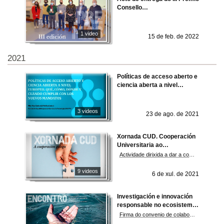
Consello
Social_UVigoHumana e dos
Premios aos TFG/TFM en
Axenda 2030, cooperación
1 video
15 de feb. de 2022
ao Desenvolvemento e
Responsabilidade Social
2021
Políticas de acceso aberto e
ciencia aberta a nivel
europeo. que, como, onde e
cando cumprir cos novos
mandatos
3 videos
23 de ago. de 2021
Xornada CUD. Cooperación
Universitaria ao
Desenvolvemento
Actividade dirixida a dar a coñecer as convocatorias de cooperación que se están a realizar desde Galicia, así como a difundir a cooperación que se está a facer na propia universidade co obxectivo de reforzar o papel da UVigo como axente de cooperación ao desenvolvemento.
9 videos
6 de xul. de 2021
Investigación e innovación
responsable no ecosistema
de I+D+i de Galicia. Exemplo
Firma do convenio de colaboración entre o Centro de Investigación Mariña dá UVigo (CIM) e ECOBAS
práctico no ámbito mariño