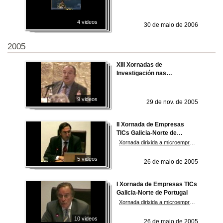
Navalia 2006
4 videos
30 de maio de 2006
2005
XIII Xornadas de
Investigación nas
Universidades españolas
9 videos
29 de nov. de 2005
II Xornada de Empresas
TICs Galicia-Norte de
Portugal
Xornada dirixida a microempresas, pemes, universitarios e grandes compañías do sector TIC
5 videos
26 de maio de 2005
I Xornada de Empresas TICs
Galicia-Norte de Portugal
Xornada dirixida a microempresas, pemes, universitarios e grandes compañías do sector TIC
10 videos
26 de maio de 2005