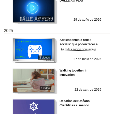
DÁLLE AO PLAY
73 videos
29 de xuño de 2026
2025
Adolescentes e redes
sociais: que poden facer as
familias?
As redes sociais son unha parte central da vida adolescente actual. ¿Por que lles resultan tan imprescindibles? ¿Que beneficios e riscos presentan? ¿E que papel poden xogar as familias para acompañar un uso máis seguro, responsable e reflexivo destas ferramentas?
2 videos
27 de maio de 2025
Walking together in
innovation
1 video
22 de xan. de 2025
Desafíos del Océano.
Científicas al mando