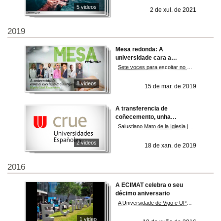
5 videos
2 de xul. de 2021
2019
Mesa redonda: A
universidade cara a
excelencia científica
Sete voces para escoitar no camiño da universidade cara a excelencia científica
8 videos
15 de mar. de 2019
A transferencia de
coñecemento, unha
proposta da CRUE para os
Salustiano Mato de la Iglesia | Vicepresidente adxunto da Crue Universidades Españolas
sexenios de transferencia
2 videos
18 de xan. de 2019
2016
A ECIMAT celebra o seu
décimo aniversario
A Universidade de Vigo e UPV/EHU constitúense como nodo español do European Marine Biological Resource Centre, EMBRC
1 video