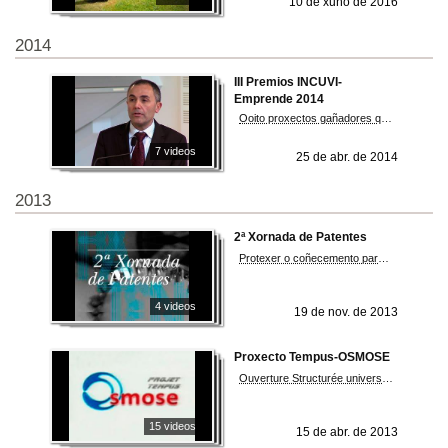
10 de xuño de 2016
2014
III Premios INCUVI-
Emprende 2014
Ooito proxectos gañadores que ocuparán as seis oficinas das que dispón a pre-incubadora INCUVI e dúas salas na sede de AJE Pontevedra.
7 videos
25 de abr. de 2014
2013
2ª Xornada de Patentes
Protexer o coñecemento para poñelo en valor
4 videos
19 de nov. de 2013
Proxecto Tempus-OSMOSE
Ouverture Structurée université MOnde Socio-Economique
15 videos
15 de abr. de 2013