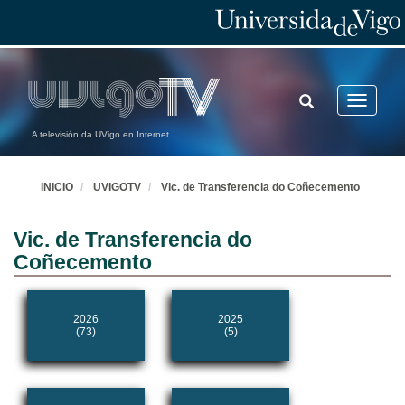
TOGGLE
Toggle
SEARCH
navigatio
A televisión da UVigo en Internet
INICIO
UVIGOTV
Vic. de Transferencia do Coñecemento
Vic. de Transferencia do
Coñecemento
2026
2025
(73)
(5)