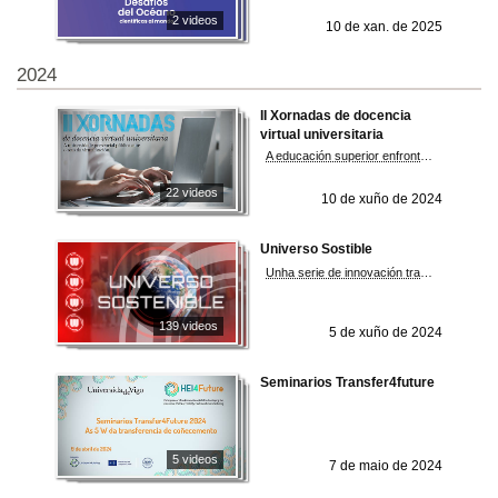
2 videos
10 de xan. de 2025
2024
II Xornadas de docencia
virtual universitaria
A educación superior enfronta un panorama de constante transformación, onde a convivencia entre a universidade presencial e a docencia virtual expón un reto significativo tanto para o presente como para o futuro.
22 videos
10 de xuño de 2024
Universo Sostible
Unha serie de innovación transmedia para a divulgación da ciencia producida pola Crue e emitida pola 2 de TVE
139 videos
5 de xuño de 2024
Seminarios Transfer4future
5 videos
7 de maio de 2024