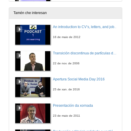
Intervencións
22 de nov. de 2012
Tamén che interesan
Presentación de Dª María Lameiras
An introduction to CV’s, letters, and job searching
29 de nov. de 2012
16 de maio de 2012
A pel que habito
Transición discontinua de partículas de microgel termosensible
Presentación da película e do tema de debate
29 de nov. de 2012
22 de nov. de 2006
Debate: Corpo, sexo e identidade
Apertura Social Media Day 2016
Intervencións
29 de nov. de 2012
25 de xan. de 2016
Presentación de Dª Mª Concepción Gimeno
Presentación da xornada
13 de dec. de 2012
23 de maio de 2011
Discurso de clausura do ciclo