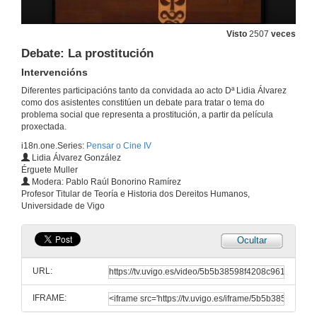
Presentación da película e do tema de debate
8 de nov. de 2012
Visto
2507
veces
Debate: La prostitución
Debate: Mujer y opresión política
Introdución
Intervencións
8 de nov. de 2012
Diferentes participacións tanto da convidada ao acto Dª Lidia Álvarez
como dos asistentes constitúen un debate para tratar o tema do
problema social que representa a prostitución, a partir da película
Debate: Muller e opresión política
proxectada.
Intervencións
i18n.one.Series:
Pensar o Cine IV
8 de nov. de 2012
Lidia Álvarez González
Érguete Muller
Modera: Pablo Raúl Bonorino Ramírez
Presentación de Dª Lidia Álvarez
Profesor Titular de Teoría e Historia dos Dereitos Humanos,
Universidade de Vigo
15 de nov. de 2012
Ocultar
Puta
Presentación da película e o tema de debate
URL:
15 de nov. de 2012
IFRAME:
Debate: A prostitución