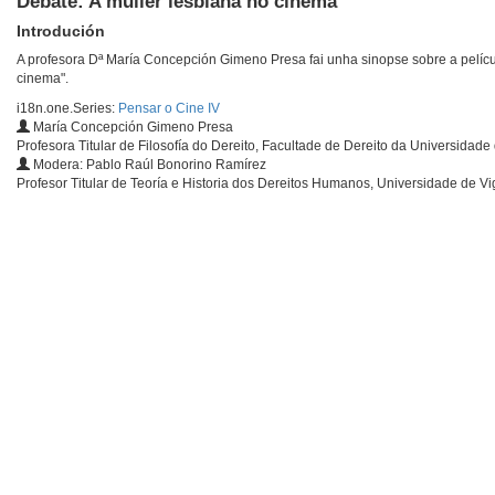
Debate: A muller lesbiana no cinema
Introdución
A profesora Dª María Concepción Gimeno Presa fai unha sinopse sobre a pelícu
cinema".
i18n.one.Series:
Pensar o Cine IV
María Concepción Gimeno Presa
Profesora Titular de Filosofía do Dereito, Facultade de Dereito da Universidad
Modera: Pablo Raúl Bonorino Ramírez
Profesor Titular de Teoría e Historia dos Dereitos Humanos, Universidade de Vi