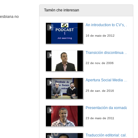
Tamén che interesan
lesbiana no
An introduction to CV’s, letters, and job searching
16 de maio de 2012
Transición discontinua de partículas de microgel termosensible
22 de nov. de 2006
Apertura Social Media Day 2016
25 de xan. de 2016
Presentación da xornada
23 de maio de 2011
Traducción editorial: calidade e xestión de proxectos