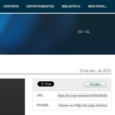
Introdución
CENTROS
DEPARTAMENTOS
BIBLIOTECA
INFO PARA...
22 de nov. de 2012
Debate: Mujer y ciencia
Intervencións
22 de nov. de 2012
ES /
GL
Presentación de Dª María Lameiras
29 de nov. de 2012
A pel que habito
13 de dec. de 2012
Presentación da película e do tema de debate
29 de nov. de 2012
Ocultar
Debate: Corpo, sexo e identidade
Intervencións
URL:
29 de nov. de 2012
IFRAME:
Presentación de Dª Mª Concepción Gimeno