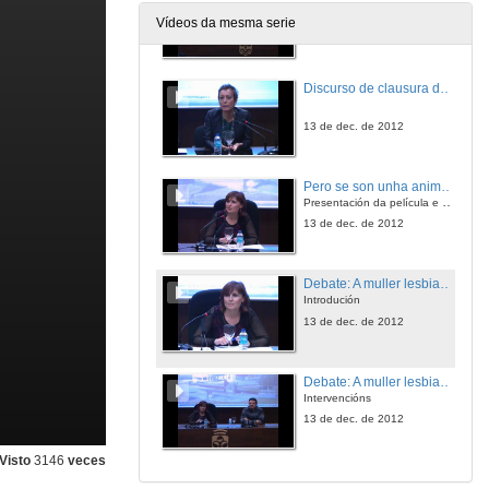
Vídeos da mesma serie
13 de dec. de 2012
Discurso de clausura do ciclo
13 de dec. de 2012
Pero se son unha animadora
Presentación da película e o tema de debate
13 de dec. de 2012
Debate: A muller lesbiana no cinema
Introdución
13 de dec. de 2012
Debate: A muller lesbiana no cinema
Intervencións
13 de dec. de 2012
Visto
3146
veces