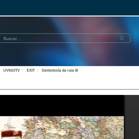
Buscar
Submit
UVIGOTV
EXIT
Simboloxía da raia III