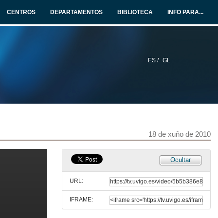
CENTROS
DEPARTAMENTOS
BIBLIOTECA
INFO PARA...
ES /
GL
Cabecera EXIT V1
18 de xuño de 2010
14 de xuño de 2010
Ocultar
Presentación de EXIT
URL:
18 de xuño de 2010
IFRAME:
De camiño a Fafe (Portugal)