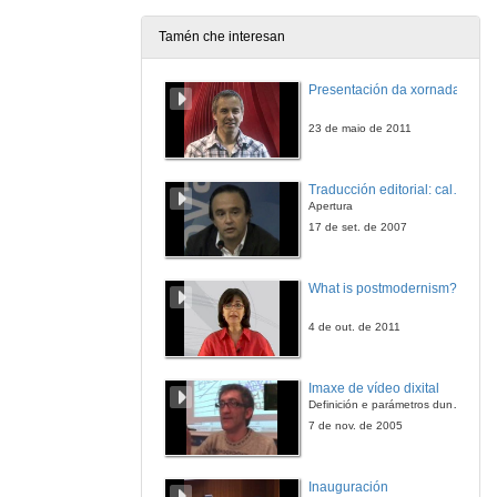
Tamén che interesan
Presentación da xornada
23 de maio de 2011
Traducción editorial: calidade e xestión de proxectos
Apertura
17 de set. de 2007
What is postmodernism?
4 de out. de 2011
Imaxe de vídeo dixital
Definición e parámetros dunha imaxe dixital. Resolución e Aspecto. Profundidade da cor. Compresión. Frame por segundo. Entrelazado. Campos, cadros
7 de nov. de 2005
Inauguración