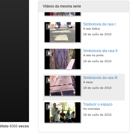
Introdución do primeiro programa
Vídeos da mesma serie
18 de xuño de 2010
Simboloxía da raia I
A raia lúdica
18 de xuño de 2010
Simboloxía dla raia II
A raia na porta
18 de xuño de 2010
Simboloxía da raia III
A viaxe
18 de xuño de 2010
Traducir o espazo
As rotondas
18 de xuño de 2010
Visto
4066
veces