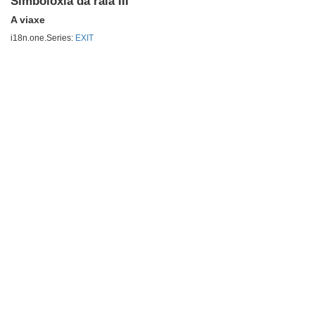
Simboloxía da raia III
A viaxe
i18n.one.Series:
EXIT