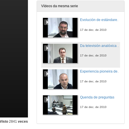
Vídeos da mesma serie
Evolución de estándares ata o apagado analóxico
17 de dec. de 2010
Da televisión analóxica a Google TV, quen levou o meu modelo de negocio?
17 de dec. de 2010
Experiencia pioneira de UVigoTV: 6 anos facendo televisión en Internet
17 de dec. de 2010
Quenda de preguntas
17 de dec. de 2010
Visto
2841
veces