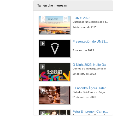
Tamén che interesan
EUNIS 2023
European univesrities and the digital transformation: challenges and opportunities ahead
14 de xuño de 2023
Presentación do UM23, o novo monopraza de UVigo Motorsport
7 de xul. de 2023
G-Night 2023. Noite Galega das Persoas Investigadoras. Conciencias creativas
Centos de investigadoras e investigadores, decenas de actividades e sete cidades
29 de set. de 2023
II Encontro Ágora. Talento e innovación na era da transformación dixital
Cátedra Telefónica - UVigo. Espazos de innovación
31 de out. de 2023
Feira EmpregoinCampus Vigo 2024
Preto de medio millar de alumnas e alumnos buscan coñecer máis de preto as oportunidades que lles achegan as arredor de medio cento de empresas que participan na edición viguesa da feira. Xunto coa visita aos stands, durante a feria desenvólvense varias actividades complementarias, como obradoiros, conversas, mesas redondas ou o pasaporte de empregabilidade, un espazo no que poderán recibir asesoramento sobre o seu CV.