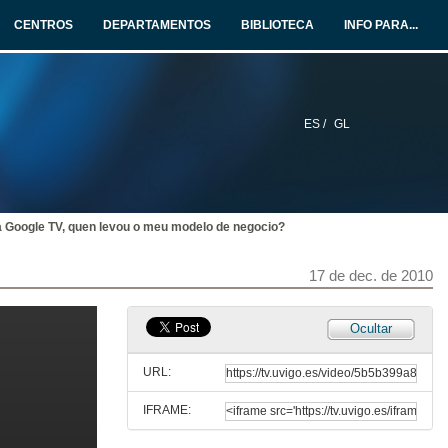
CENTROS
DEPARTAMENTOS
BIBLIOTECA
INFO PARA...
ES /
GL
 a Google TV, quen levou o meu modelo de negocio?
17 de dec. de 2010
Ocultar
URL:
IFRAME: