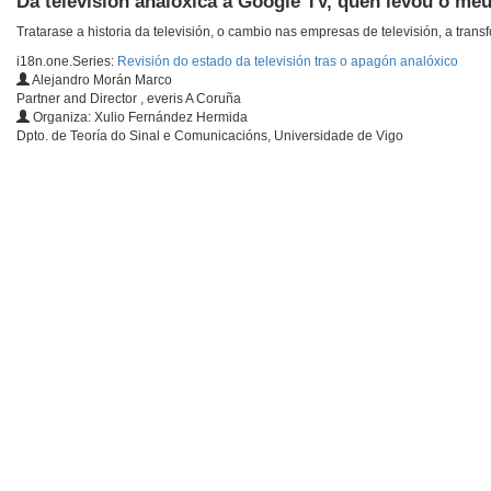
Da televisión analóxica a Google TV, quen levou o m
Tratarase a historia da televisión, o cambio nas empresas de televisión, a tran
i18n.one.Series:
Revisión do estado da televisión tras o apagón analóxico
Alejandro Morán Marco
Partner and Director , everis A Coruña
Organiza: Xulio Fernández Hermida
Dpto. de Teoría do Sinal e Comunicacións, Universidade de Vigo