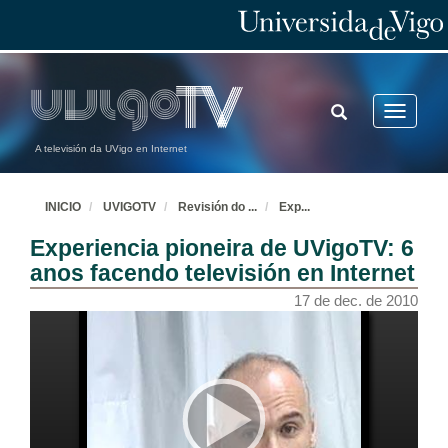
TOGGLE
Toggle
SEARCH
navigatio
A televisión da UVigo en Internet
INICIO
UVIGOTV
Revisión do
...
Exp
...
Experiencia pioneira de UVigoTV: 6
anos facendo televisión en Internet
17 de dec. de 2010