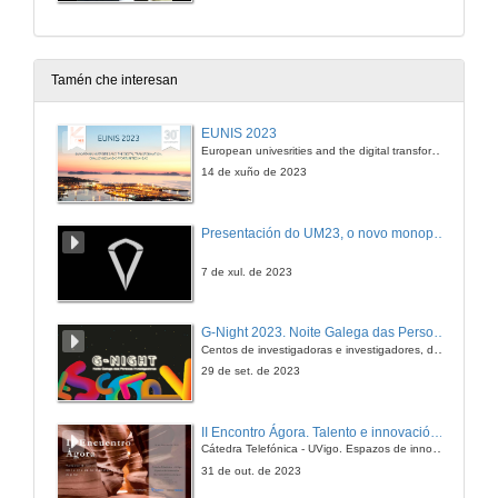
Tamén che interesan
EUNIS 2023
European univesrities and the digital transformation: challenges and opportunities ahead
14 de xuño de 2023
Presentación do UM23, o novo monopraza de UVigo Motorsport
7 de xul. de 2023
G-Night 2023. Noite Galega das Persoas Investigadoras. Conciencias creativas
Centos de investigadoras e investigadores, decenas de actividades e sete cidades
29 de set. de 2023
II Encontro Ágora. Talento e innovación na era da transformación dixital
Cátedra Telefónica - UVigo. Espazos de innovación
31 de out. de 2023