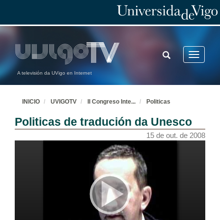
TOGGLE
Toggle
SEARCH
navigatio
A televisión da UVigo en Internet
INICIO
UVIGOTV
II Congreso Inte
...
Politicas
Politicas de tradución da Unesco
15 de out. de 2008