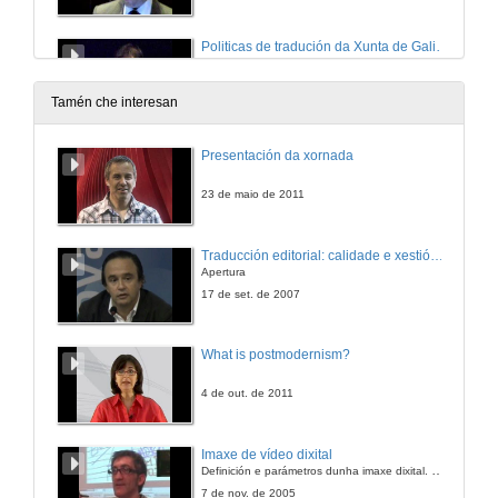
Politicas de tradución da Xunta de Galicia
15 de out. de 2008
Tamén che interesan
Debate
Presentación da xornada
15 de out. de 2008
23 de maio de 2011
Translation Center
Traducción editorial: calidade e xestión de proxectos
Apertura
16 de out. de 2008
17 de set. de 2007
Sección Autónoma de Traductores de Libros da Asociación de Escritores de España
What is postmodernism?
16 de out. de 2008
4 de out. de 2011
Debate
Imaxe de vídeo dixital
Definición e parámetros dunha imaxe dixital. Resolución e Aspecto. Profundidade da cor. Compresión. Frame por segundo. Entrelazado. Campos, cadros
16 de out. de 2008
7 de nov. de 2005