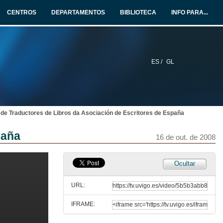
15 de out. de 2008
CENTROS
DEPARTAMENTOS
BIBLIOTECA
INFO PARA...
Politicas de tradución da Diputacion Foral de Biscaia
15 de out. de 2008
ES /
GL
Politicas de tradución do Ministerio de Cultura
15 de out. de 2008
e Traductores de Libros da Asociación de Escritores de España
Politicas de tradución da Xunta de Galicia
paña
15 de out. de 2008
16 de out. de 2008
Debate
Ocultar
15 de out. de 2008
URL:
IFRAME:
Translation Center