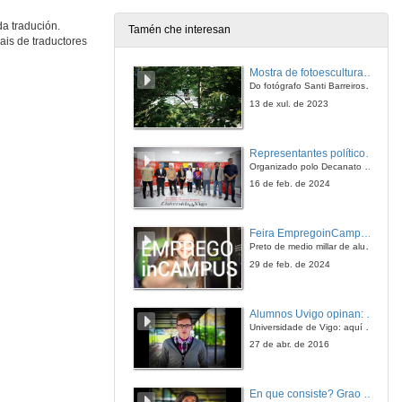
17 de out. de 2008
da tradución.
Tamén che interesan
ais de traductores
Traducción e políticas editoriaies no País Vasco
O punto de vista dos/as traductores/as EIZIE
Mostra de fotoesculturas Overtraz
17 de out. de 2008
Do fotógrafo Santi Barreiros e o escultor Nito Contreras.
13 de xul. de 2023
Asociación Española de Traductores, Correctores e Intérpretes ASETRAD
Representantes políticos debaten sobre educación e xuventude no campus de Pontevedra
17 de out. de 2008
Organizado polo Decanato e a Delegación de Alumnado de Dirección e Xestión Pública e coa participación de candidatos de PP, BNG, PSOE, Sumar e Podemos
16 de feb. de 2024
Debate
Feira EmpregoinCampus Vigo 2024
17 de out. de 2008
Preto de medio millar de alumnas e alumnos buscan coñecer máis de preto as oportunidades que lles achegan as arredor de medio cento de empresas que participan na edición viguesa da feira. Xunto coa visita aos stands, durante a feria desenvólvense varias actividades complementarias, como obradoiros, conversas, mesas redondas ou o pasaporte de empregabilidade, un espazo no que poderán recibir asesoramento sobre o seu CV.
29 de feb. de 2024
Edición e Traducción no seculo XXI
Alumnos Uvigo opinan: Grao en Ciencias da Linguaxe e Estudos Literarios
17 de out. de 2008
Universidade de Vigo: aquí todo é posible
27 de abr. de 2016
Asociación de Traductores Galegos ATG
En que consiste? Grao en Ciencias da Linguaxe e Estudos Literarios
17 de out. de 2008