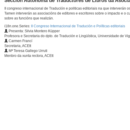
Sección Autónoma de Traductores de Libros da Asocia
II congreso internacional de Tradución e politicas editoriais na que interverán
Tamen interverán as asociacións de editores e escritores sobre o impacto e o cu
sobre as funcións que realizán.
i18n.one.Series:
II Congreso Internacional de Tradución e Políticas editoriais
Presenta: Silvia Montero Küpper
Profesora e Secretaria do dpto. de Tradución e Lingüística, Universidade de Vi
Carmen Francí
Secretaria, ACEtt
Mª Teresa Gallego Urruti
Menbro da xunta rectora, ACEtt