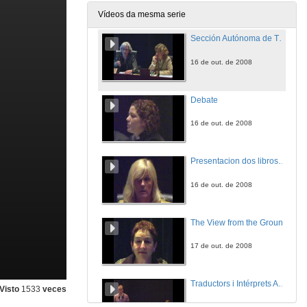
16 de out. de 2008
Vídeos da mesma serie
Sección Autónoma de Traductores de Libros da Asociación de Escritores de España
16 de out. de 2008
Debate
16 de out. de 2008
Presentacion dos libros de Heidi Kühn-Bode
16 de out. de 2008
The View from the Ground
17 de out. de 2008
Traductors i Intérprets Associats Pro-Col·legi TRIAC
Visto
1533
veces