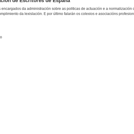
ción de Escritores de España
 os encargados da administración sobre as politicas de actuación e a normalización 
mplimiento da lexislación. E por último falarán os colexios e asociacións profesion
go