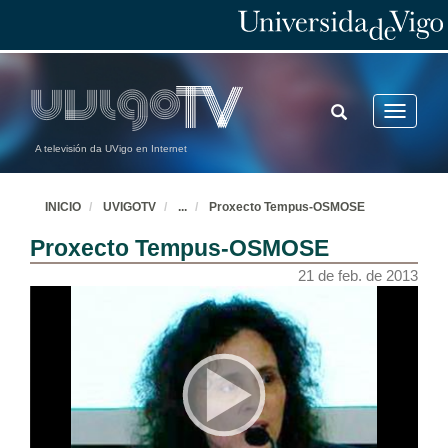
TOGGLE
Toggle
SEARCH
navigatio
A televisión da UVigo en Internet
INICIO
UVIGOTV
...
Proxecto Tempus-OSMOSE
Proxecto Tempus-OSMOSE
21 de feb. de 2013