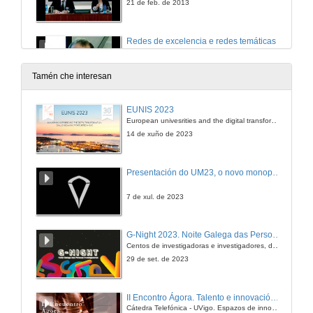
21 de feb. de 2013
Redes de excelencia e redes temáticas
21 de feb. de 2013
Tamén che interesan
Quenda de preguntas Sesión 1
EUNIS 2023
European univesrities and the digital transformation: challenges and opportunities ahead
21 de feb. de 2013
14 de xuño de 2023
Centro Tecnolóxico TIC Rexional: GRADIANT
Presentación do UM23, o novo monopraza de UVigo Motorsport
21 de feb. de 2013
7 de xul. de 2023
Presentación de Lorenzo Pastrana Castro
G-Night 2023. Noite Galega das Persoas Investigadoras. Conciencias creativas
Centos de investigadoras e investigadores, decenas de actividades e sete cidades
21 de feb. de 2013
29 de set. de 2023
Plataforma Tecnolóxica Agroalimentaria de Galicia
II Encontro Ágora. Talento e innovación na era da transformación dixital
Cátedra Telefónica - UVigo. Espazos de innovación