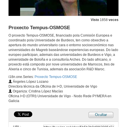
Visto
1858
veces
Proxecto Tempus-OSMOSE
O proxecto Tempus-OSMOSE, financiado pola Comisión Europea e
coordinado pola Universidade de Burdeos, ten como obxectivo a
apertura do mundo universitario cara o entorno socioeconómico nas
universidades do Magreb baseándose experiencias europeas. Do lado
europeo participan, ademais das universidades de Burdeos e Vigo, a
universidade de Boloña e a consultoría Arches. Do lado africano, o
proxecto está composto por nove universidades de Marrocos, tres de
Alxeria e cinco de Tunisia, ademais da asociación R&D Maroc.
i18n.one.Series:
Proxecto Tempus-OSMOSE
Ángeles López Lozano
Directora técnica da Oficina de I+D, Universidade de Vigo
Organiza: Cristina López Macías
Proxecto Tempus-OSMOSE
Oficina I+D (OTRI) Universidade de Vigo - Nodo Rede PYMERA en
Galicia
21 de feb. de 2013
Ocultar
Proxecto Tempus-OSMOSE