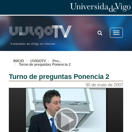
TOGGLE
Toggle
SEARCH
navigatio
A televisión da UVigo en Internet
INICIO
UVIGOTV
Pro
...
Turno de preguntas Ponencia 2
Turno de preguntas Ponencia 2
30 de maio de 2007