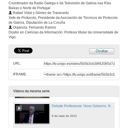
Coordinador da Radio Galega e da Televisión de Galicia nas Rías
Intervención de Ernesto Pedrosa
Baixas e Norte de Portugal
Rafael Vidal y Gómez de Travecedo
9 de maio de 2012
Xefe de Protocolo, Presidente da Asociación de Técnicos de Protocolo
de Galicia, Diputación de La Coruña
Organiza: Fernando Ramos
A imaxe pública da Universidade pública. O papel dos consellos sociais
Doutor en Ciencias da Información. Profesor titular da Universidade de
Vigo
9 de maio de 2012
Ocultar
Ferramentas e recursos tecnolóxicos para a organización de eventos. A tecnoloxía ao servizo da imaxe e o protocolo
URL:
9 de maio de 2012
IFRAME:
Intervención de Blanca Piñeiro
9 de maio de 2012
Vídeos da mesma serie
Debate Profesional. Novo Goberno. Novo Protocolo. Erros e Disfuncións na realidade cotiá
9 de maio de 2012