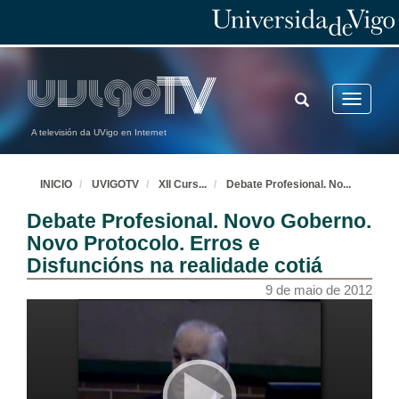
TOGGLE
Toggle
SEARCH
navigatio
A televisión da UVigo en Internet
INICIO
UVIGOTV
XII Curs
...
Debate Profesional. No
...
Debate Profesional. Novo Goberno.
Novo Protocolo. Erros e
Disfuncións na realidade cotiá
9 de maio de 2012