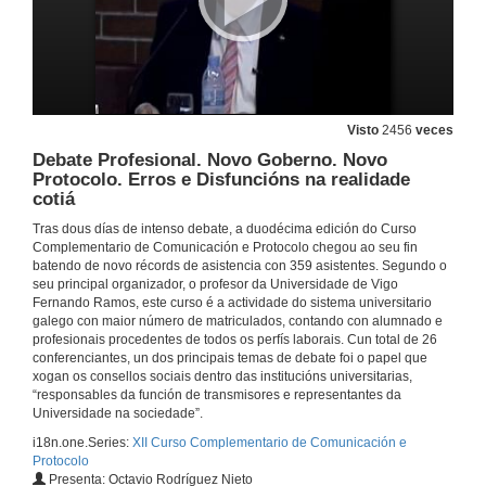
Visto
2456
veces
Debate Profesional. Novo Goberno. Novo
Protocolo. Erros e Disfuncións na realidade
cotiá
Tras dous días de intenso debate, a duodécima edición do Curso
Complementario de Comunicación e Protocolo chegou ao seu fin
batendo de novo récords de asistencia con 359 asistentes. Segundo o
seu principal organizador, o profesor da Universidade de Vigo
Fernando Ramos, este curso é a actividade do sistema universitario
Intervención de Fernando Ramos
galego con maior número de matriculados, contando con alumnado e
profesionais procedentes de todos os perfís laborais. Cun total de 26
9 de maio de 2012
conferenciantes, un dos principais temas de debate foi o papel que
xogan os consellos sociais dentro das institucións universitarias,
“responsables da función de transmisores e representantes da
Intervención de Juan Manuel Corbacho Valencia
Universidade na sociedade”.
9 de maio de 2012
i18n.one.Series:
XII Curso Complementario de Comunicación e
Protocolo
Presenta: Octavio Rodríguez Nieto