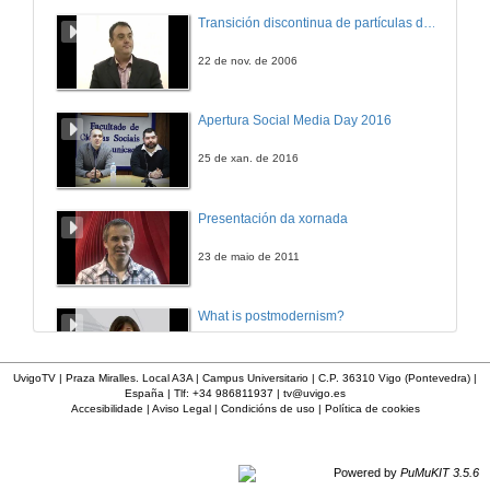
Participan ponentes da xornada
Transición discontinua de partículas de microgel termosensible
9 de maio de 2012
22 de nov. de 2006
Intervención de Pedro Mouriño
Apertura Social Media Day 2016
10 de maio de 2012
25 de xan. de 2016
Intervención de Inmaculada Anaya Revuelta
Presentación da xornada
10 de maio de 2012
23 de maio de 2011
Anécdotas sucedidos e episodios con políticos noveis. Experiencias dunha profesional multiúso: recursos, habilidades e demandas para este oficio do protocolo
What is postmodernism?
10 de maio de 2012
4 de out. de 2011
UvigoTV | Praza Miralles. Local A3A | Campus Universitario | C.P. 36310 Vigo (Pontevedra) |
España | Tlf: +34 986811937 |
tv@uvigo.es
Intervención de Ramón Huidobro
Accesibilidade
|
Aviso Legal
|
Condicións de uso
|
Política de cookies
Presentación 'Mulleres no software libre'
10 de maio de 2012
19 de out. de 2011
Powered by
PuMuKIT 3.5.6