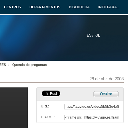
CENTROS
DEPARTAMENTOS
BIBLIOTECA
INFO PARA...
ES /
GL
EEES
Quenda de preguntas
28 de abr. de 2008
Ocultar
Xestión de actividades na adaptación de materias ao EEES
URL:
4 de abr. de 2008
IFRAME:
Quenda de preguntas