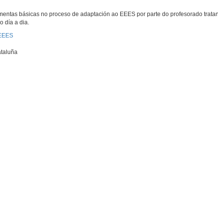
amentas básicas no proceso de adaptación ao EEES por parte do profesorado trat
 día a dia.
 EEES
ataluña