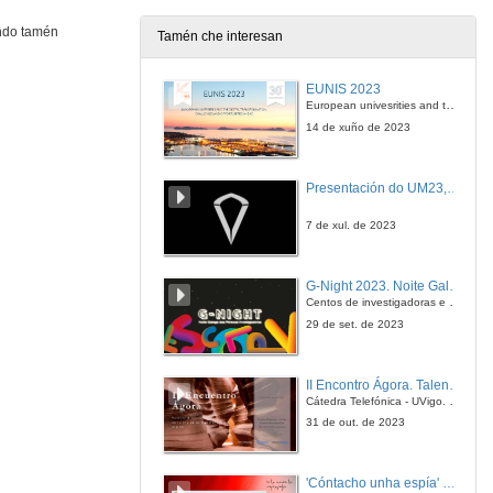
ando tamén
Tamén che interesan
EUNIS 2023
European univesrities and the digital transformation: challenges and opportunities ahead
14 de xuño de 2023
Presentación do UM23, o novo monopraza de UVigo Motorsport
7 de xul. de 2023
G-Night 2023. Noite Galega das Persoas Investigadoras. Conciencias creativas
Centos de investigadoras e investigadores, decenas de actividades e sete cidades
29 de set. de 2023
II Encontro Ágora. Talento e innovación na era da transformación dixital
Cátedra Telefónica - UVigo. Espazos de innovación
31 de out. de 2023
'Cóntacho unha espía' Reto