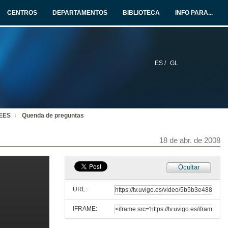
CENTROS
DEPARTAMENTOS
BIBLIOTECA
INFO PARA...
ES /
GL
EEES
Quenda de preguntas
18 de abr. de 2008
Ocultar
Xestión de actividades na adaptación de materias ao EEES
URL:
4 de abr. de 2008
IFRAME:
Quenda de preguntas