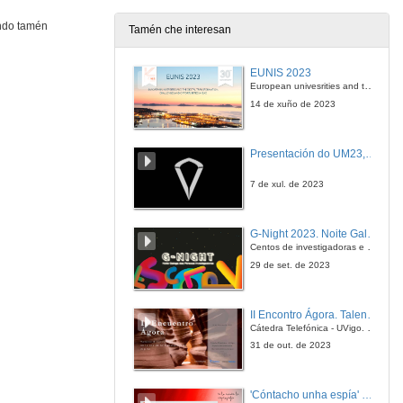
ando tamén
Tamén che interesan
EUNIS 2023
European univesrities and the digital transformation: challenges and opportunities ahead
14 de xuño de 2023
Presentación do UM23, o novo monopraza de UVigo Motorsport
7 de xul. de 2023
G-Night 2023. Noite Galega das Persoas Investigadoras. Conciencias creativas
Centos de investigadoras e investigadores, decenas de actividades e sete cidades
29 de set. de 2023
II Encontro Ágora. Talento e innovación na era da transformación dixital
Cátedra Telefónica - UVigo. Espazos de innovación
31 de out. de 2023
'Cóntacho unha espía' Reto