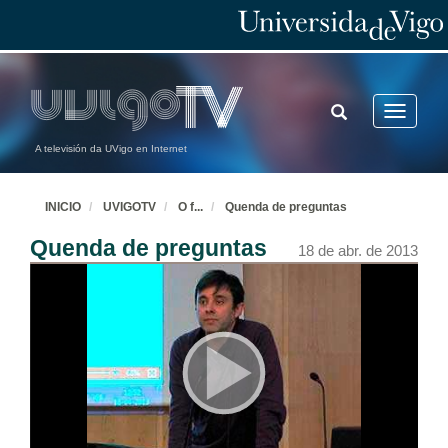
TOGGLE
Toggle
SEARCH
navigatio
A televisión da UVigo en Internet
INICIO
UVIGOTV
O f
...
Quenda de preguntas
Quenda de preguntas
18 de abr. de 2013