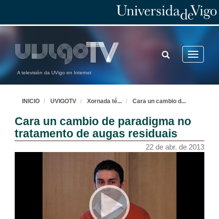
TOGGLE
Toggle
SEARCH
navigatio
A televisión da UVigo en Internet
INICIO
UVIGOTV
Xornada té
...
Cara un cambio d
...
Cara un cambio de paradigma no
tratamento de augas residuais
22 de abr. de 2013