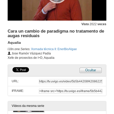
Visto
2022
veces
Cara un cambio de paradigma no tratamento de
augas residuais
Aqualia
i18n.one.Series:
Xornada técnica II: EnerBioAlgae
Jose Ramón Vázquez Padía
Xefe de proxectos de I+D, Aqualia
Ocultar
Aproveitamento enerxético de biomasa en recursos hídricos degradados ricos en microalgas
EnerBioAlgae
URL:
22 de abr. de 2013
IFRAME:
Asistencia Técnica: Método Estudios Consultores
Método Estudios Consultores
22 de abr. de 2013
Vídeos da mesma serie