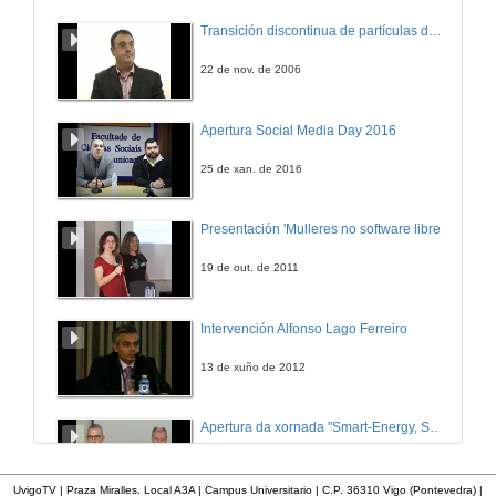
Caracterización da biomasa e dos biocarburantes
Transición discontinua de partículas de microgel termosensible
Universidade de Pau
22 de abr. de 2013
22 de nov. de 2006
Apertura Social Media Day 2016
25 de xan. de 2016
Presentación 'Mulleres no software libre'
19 de out. de 2011
Intervención Alfonso Lago Ferreiro
13 de xuño de 2012
Apertura da xornada "Smart-Energy, Smart-City"
28 de out. de 2015
UvigoTV | Praza Miralles. Local A3A | Campus Universitario | C.P. 36310 Vigo (Pontevedra) |