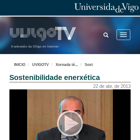
TOGGLE
Toggle
SEARCH
navigatio
A televisión da UVigo en Internet
INICIO
UVIGOTV
Xornada té
...
Sost
Sostenibilidade enerxética
22 de abr. de 2013