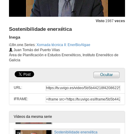
Visto
1987
veces
Sostenibilidade enerxética
Inega
i18n.one.Series:
Xornada técnica II: EnerBioAlgae
Juan Tomás del Puerto Vilas
Aproveitamento enerxético de biomasa en recursos hídricos degradados ricos en microalgas
Área de Planificación e Estudos Enerxéticos, Instituto Enerxético de
EnerBioAlgae
Galicia
22 de abr. de 2013
Ocultar
Asistencia Técnica: Método Estudios Consultores
Método Estudios Consultores
URL:
22 de abr. de 2013
IFRAME:
Cara un cambio de paradigma no tratamento de augas residuais
Aqualia
22 de abr. de 2013
Vídeos da mesma serie
Sostenibilidade enerxética