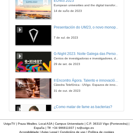
EUNIS 2023
European univesrities and the digital transformation: challenges and opportunities ahead
14 de xuño de 2023
Presentación do UM23, o novo monopraza de UVigo Motorsport
7 de xul. de 2023
G-Night 2023. Noite Galega das Persoas Investigadoras. Conciencias creativas
Centos de investigadoras e investigadores, decenas de actividades e sete cidades
29 de set. de 2023
II Encontro Ágora. Talento e innovación na era da transformación dixital
Cátedra Telefónica - UVigo. Espazos de innovación
31 de out. de 2023
¿Como matar de fame as bacterias?
20 de dec. de 2012
UvigoTV | Praza Miralles. Local A3A | Campus Universitario | C.P. 36310 Vigo (Pontevedra) |
España | Tlf: +34 986811937 |
tv@uvigo.es
Accesibilidade
|
Aviso Legal
|
Condicións de uso
|
Política de cookies