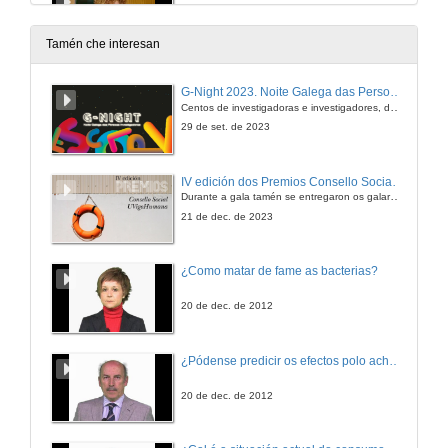
Más que comer
16 de xuño de 2016
Tamén che interesan
Compra pública alimentaria
G-Night 2023. Noite Galega das Persoas Investigadoras. Conciencias creativas
Oportunidade para os sistemas alimentarios locais
Centos de investigadoras e investigadores, decenas de actividades e sete cidades
16 de xuño de 2016
29 de set. de 2023
Comedor escolar
IV edición dos Premios Consello Social UVigo Humana
Motor para potencia-los alimentos de proximidade e ecolóxicos
Durante a gala tamén se entregaron os galardóns aos mellores TFG e TFM en materia de Axenda 2030
16 de xuño de 2016
21 de dec. de 2023
Rede municipal de Comedores Escolares do Concello de Ames
¿Como matar de fame as bacterias?
Xestión pública e unha alimentación saudable e sostible
16 de xuño de 2016
20 de dec. de 2012
O sector público como demandante de alimento. Quenda de cuestións
¿Pódense predicir os efectos polo achegamento á Terra dos asteroides?
Quenda de cuestións
16 de xuño de 2016
20 de dec. de 2012
O potencial da agroecoloxía para o benestar social