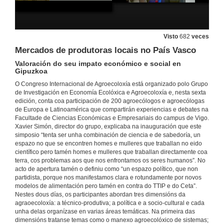
Intervención de Isabel Mourâo
16 de xuño de 2016
Visto
682
veces
MáisRural
Mercados de produtoras locais no País Vasco
Un programa terapéutico para a integración interxeracional
16 de xuño de 2016
Valoración do seu impato económico e social en
Gipuzkoa
O Congreso Internacional de Agroecoloxía está organizado polo Grupo
Terapia hortícola como ferramenta educativa, terapeutica e de participación social
de Investigación en Economía Ecolóxica e Agroecoloxía e, nesta sexta
Intervención de Inma Peñas e Leila Alcalde
edición, conta coa participación de 200 agroecólogos e agroecólogas
16 de xuño de 2016
de Europa e Latinoamérica que compartirán experiencias e debates na
Facultade de Ciencias Económicas e Empresariais do campus de Vigo.
Xavier Simón, director do grupo, explicaba na inauguración que este
Cultivando o Clima e a Comunidade. 3C
simposio “tenta ser unha combinación de ciencia e de sabedoría, un
Intervención de Damiana Conde
espazo no que se encontren homes e mulleres que traballan no eido
16 de xuño de 2016
científico pero tamén homes e mulleres que traballan directamente coa
terra, cos problemas aos que nos enfrontamos os seres humanos”. No
acto de apertura tamén o definiu como “un espazo político, que non
Agricultura social e terapéutica. Quenda de cuestións
partidista, porque nos manifestamos clara e rotundamente por novos
Quenda de cuestións
modelos de alimentación pero tamén en contra do TTIP e do Ceta”.
16 de xuño de 2016
Nestes dous días, os participantes abordan tres dimensións da
agraoecoloxía: a técnico-produtiva; a política e a socio-cultural e cada
unha delas organízase en varias áreas temáticas. Na primeira das
dimensións tratanse temas como o manexo agroecolóxico de sistemas;
O programa Verdear