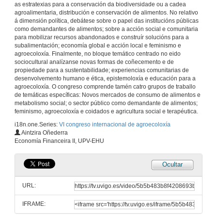
as estratexias para a conservación da biodiversidade ou a cadea
Horticultura social no periurbano vigués
agroalimentaria, distribución e conservación de alimentos. No relativo
16 de xuño de 2016
á dimensión política, debátese sobre o papel das institucións públicas
como demandantes de alimentos; sobre a acción social e comunitaria
para mobilizar recursos abandonados e construír solucións para a
Cultivando saúde
subalimentación; economía global e acción local e feminismo e
A horta como medio para a rehabilitación psicosocial en saúde mental
agroecoloxía. Finalmente, no bloque temático centrado no eido
16 de xuño de 2016
sociocultural analízanse novas formas de coñecemento e de
propiedade para a sustentabilidade; experiencias comunitarias de
desenvolvemento humano e ética, epistemoloxía e educación para a
Presentación de Ana E. Hervás
agroecoloxía. O congreso comprende tamén catro grupos de traballo
Presentación de Ana E. Hervás
de temáticas específicas: Novos mercados de consumo de alimentos e
16 de xuño de 2016
metabolismo social; o sector público como demandante de alimentos;
feminismo, agroecoloxía e coidados e agricultura social e terapéutica.
i18n.one.Series:
VI congreso internacional de agroecoloxía
Horticultura multifuncional como elemento dinamizador na cadea de valor hortícola de Aranjuez (Madrid)
Aintzira Oñederra
Intervención de Ana E. Hervás
Economía Financeira II, UPV-EHU
16 de xuño de 2016
Ocultar
Agricultura Social e Terapéutica: Quenda de cuestións
Quenda de cuestións
URL:
16 de xuño de 2016
IFRAME:
Proxecto "Campos de vida"