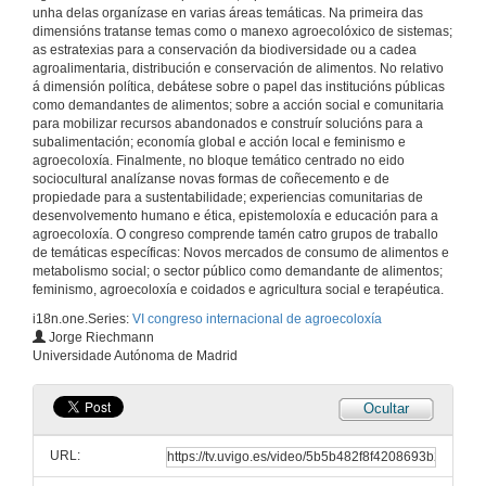
unha delas organízase en varias áreas temáticas. Na primeira das
dimensións tratanse temas como o manexo agroecolóxico de sistemas;
as estratexias para a conservación da biodiversidade ou a cadea
agroalimentaria, distribución e conservación de alimentos. No relativo
á dimensión política, debátese sobre o papel das institucións públicas
como demandantes de alimentos; sobre a acción social e comunitaria
para mobilizar recursos abandonados e construír solucións para a
subalimentación; economía global e acción local e feminismo e
agroecoloxía. Finalmente, no bloque temático centrado no eido
sociocultural analízanse novas formas de coñecemento e de
propiedade para a sustentabilidade; experiencias comunitarias de
desenvolvemento humano e ética, epistemoloxía e educación para a
agroecoloxía. O congreso comprende tamén catro grupos de traballo
de temáticas específicas: Novos mercados de consumo de alimentos e
metabolismo social; o sector público como demandante de alimentos;
feminismo, agroecoloxía e coidados e agricultura social e terapéutica.
i18n.one.Series:
VI congreso internacional de agroecoloxía
Jorge Riechmann
Universidade Autónoma de Madrid
Ocultar
Inauguración do VI Congreso Internacional de Agroecoloxía
Acto de inauguración
URL:
16 de xuño de 2016