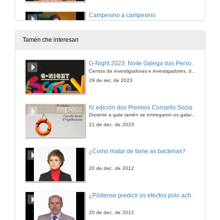
Campesino a campesino
A construción de comunidades de aprendizaxe agroecolóxicas en México
16 de xuño de 2016
Tamén che interesan
Agroecoloxía, formación , investigación e desenvolvemento. Quenda de cuestións
G-Night 2023. Noite Galega das Persoas Investigadoras. Conciencias creativas
Quenda de cuestións
Centos de investigadoras e investigadores, decenas de actividades e sete cidades
16 de xuño de 2016
29 de set. de 2023
Agricultura campesina: Agricultura de re-existencia
IV edición dos Premios Consello Social UVigo Humana
Intervención de Sonia Irene Cárdenas Solís
Durante a gala tamén se entregaron os galardóns aos mellores TFG e TFM en materia de Axenda 2030
16 de xuño de 2016
21 de dec. de 2023
Sobre a agricultura andina e a resiliencia frente ó cambio climático e a seguridade alimentaria
¿Como matar de fame as bacterias?
Intervención de Agapito Chuctaya Alccamari
16 de xuño de 2016
20 de dec. de 2012
O problema ecolóxico como un problema real
¿Pódense predicir os efectos polo achegamento á Terra dos asteroides?
Intervención de Aida Matos
16 de xuño de 2016
20 de dec. de 2012