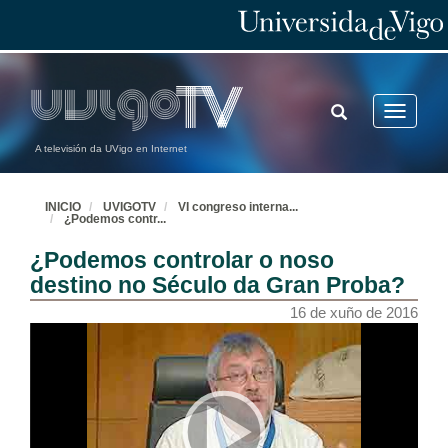
TOGGLE
Toggle
SEARCH
navigatio
A televisión da UVigo en Internet
INICIO
UVIGOTV
VI congreso interna
...
¿Podemos contr
...
¿Podemos controlar o noso
destino no Século da Gran Proba?
16 de xuño de 2016