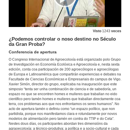
Visto
1243
veces
¿Podemos controlar o noso destino no Século
da Gran Proba?
Conferencia de apertura
O Congreso Internacional de Agroecoloxía está organizado polo Grupo
de Investigación en Economía Ecolóxica e Agroecoloxía e, nesta sexta
edición, conta coa participación de 200 agroecólogos e agroecólogas
de Europa e Latinoamérica que compartirán experiencias e debates na
Facultade de Ciencias Económicas e Empresariais do campus de Vigo.
Xavier Simón, director do grupo, explicaba na inauguración que este
simposio “tenta ser unha combinación de ciencia e de sabedoría, un
espazo no que se encontren homes e mulleres que traballan no eido
científico pero tamén homes e mulleres que traballan directamente coa
terra, cos problemas aos que nos enfrontamos os seres humanos”. No
acto de apertura tamén o definiu como “un espazo político, que non
partidista, porque nos manifestamos clara e rotundamente por novos
modelos de alimentación pero tamén en contra do TTIP e do Ceta”.
Nestes dous días, os participantes abordan tres dimensións da
agraoecoloxía: a técnico-produtiva; a política e a socio-cultural e cada