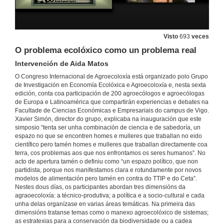
Inauguración do VI Congreso Internacional de Agroecoloxía
Visto
693
veces
Acto de inauguración
O problema ecolóxico como un problema real
16 de xuño de 2016
Intervención de Aida Matos
O Congreso Internacional de Agroecoloxía está organizado polo Grupo
Presentación de Jorge Reichmann
de Investigación en Economía Ecolóxica e Agroecoloxía e, nesta sexta
edición, conta coa participación de 200 agroecólogos e agroecólogas
16 de xuño de 2016
de Europa e Latinoamérica que compartirán experiencias e debates na
Facultade de Ciencias Económicas e Empresariais do campus de Vigo.
Xavier Simón, director do grupo, explicaba na inauguración que este
¿Podemos controlar o noso destino no Século da Gran Proba?
simposio “tenta ser unha combinación de ciencia e de sabedoría, un
Conferencia de apertura
espazo no que se encontren homes e mulleres que traballan no eido
16 de xuño de 2016
científico pero tamén homes e mulleres que traballan directamente coa
terra, cos problemas aos que nos enfrontamos os seres humanos”. No
acto de apertura tamén o definiu como “un espazo político, que non
¿Podemos controlar o noso destino no Século da Gran Proba? Quenda de cuestións
partidista, porque nos manifestamos clara e rotundamente por novos
Quenda de cuestións
modelos de alimentación pero tamén en contra do TTIP e do Ceta”.
Nestes dous días, os participantes abordan tres dimensións da
16 de xuño de 2016
agraoecoloxía: a técnico-produtiva; a política e a socio-cultural e cada
unha delas organízase en varias áreas temáticas. Na primeira das
dimensións tratanse temas como o manexo agroecolóxico de sistemas;
Potencialidades, desafíos e limitacións da investigación agroecolóxica
as estratexias para a conservación da biodiversidade ou a cadea
Intervención de Santiago J. Sarandón