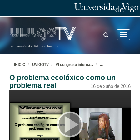
TOGGLE
Toggle
SEARCH
navigatio
A televisión da UVigo en Internet
INICIO
UVIGOTV
VI congreso interna
...
...
O problema ecolóxico como un
problema real
16 de xuño de 2016