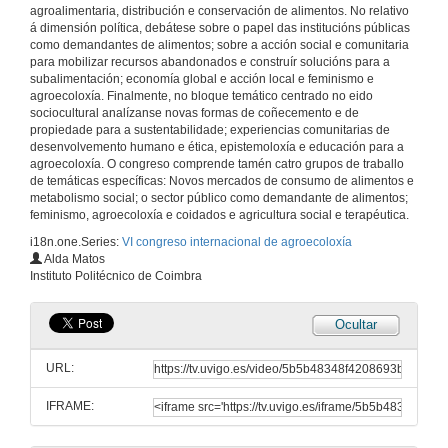
agroalimentaria, distribución e conservación de alimentos. No relativo
16 de xuño de 2016
á dimensión política, debátese sobre o papel das institucións públicas
como demandantes de alimentos; sobre a acción social e comunitaria
para mobilizar recursos abandonados e construír solucións para a
Historia da Agroecología en México
subalimentación; economía global e acción local e feminismo e
Intervención de Marta Astier
agroecoloxía. Finalmente, no bloque temático centrado no eido
16 de xuño de 2016
sociocultural analízanse novas formas de coñecemento e de
propiedade para a sustentabilidade; experiencias comunitarias de
desenvolvemento humano e ética, epistemoloxía e educación para a
Campesino a campesino
agroecoloxía. O congreso comprende tamén catro grupos de traballo
A construción de comunidades de aprendizaxe agroecolóxicas en México
de temáticas específicas: Novos mercados de consumo de alimentos e
16 de xuño de 2016
metabolismo social; o sector público como demandante de alimentos;
feminismo, agroecoloxía e coidados e agricultura social e terapéutica.
i18n.one.Series:
VI congreso internacional de agroecoloxía
Agroecoloxía, formación , investigación e desenvolvemento. Quenda de cuestións
Alda Matos
Quenda de cuestións
Instituto Politécnico de Coimbra
16 de xuño de 2016
Ocultar
Agricultura campesina: Agricultura de re-existencia
Intervención de Sonia Irene Cárdenas Solís
URL:
16 de xuño de 2016
IFRAME:
Sobre a agricultura andina e a resiliencia frente ó cambio climático e a seguridade alimentaria
Intervención de Agapito Chuctaya Alccamari