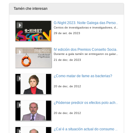
16 de xuño de 2016
Tamén che interesan
Cultivando o Clima e a Comunidade. 3C
G-Night 2023. Noite Galega das Persoas Investigadoras. Conciencias creativas
Intervención de Damiana Conde
Centos de investigadoras e investigadores, decenas de actividades e sete cidades
16 de xuño de 2016
29 de set. de 2023
Agricultura social e terapéutica. Quenda de cuestións
IV edición dos Premios Consello Social UVigo Humana
Quenda de cuestións
Durante a gala tamén se entregaron os galardóns aos mellores TFG e TFM en materia de Axenda 2030
16 de xuño de 2016
21 de dec. de 2023
O programa Verdear
¿Como matar de fame as bacterias?
Horticultura social no periurbano vigués
16 de xuño de 2016
20 de dec. de 2012
Cultivando saúde
¿Pódense predicir os efectos polo achegamento á Terra dos asteroides?
A horta como medio para a rehabilitación psicosocial en saúde mental
16 de xuño de 2016
20 de dec. de 2012
Presentación de Ana E. Hervás
¿Cal é a situación actual do consumo cinematográfico?
Presentación de Ana E. Hervás