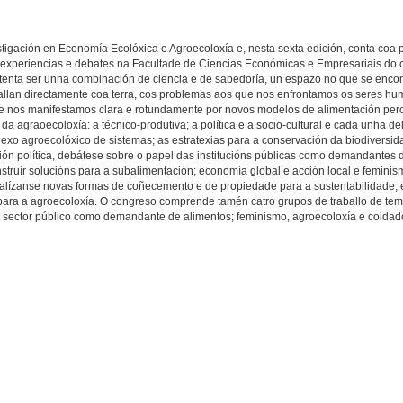
igación en Economía Ecolóxica e Agroecoloxía e, nesta sexta edición, conta coa p
experiencias e debates na Facultade de Ciencias Económicas e Empresariais do 
 “tenta ser unha combinación de ciencia e de sabedoría, un espazo no que se enc
ballan directamente coa terra, cos problemas aos que nos enfrontamos os seres hu
rque nos manifestamos clara e rotundamente por novos modelos de alimentación per
da agraoecoloxía: a técnico-produtiva; a política e a socio-cultural e cada unha d
exo agroecolóxico de sistemas; as estratexias para a conservación da biodiversi
sión política, debátese sobre o papel das institucións públicas como demandantes 
struír solucións para a subalimentación; economía global e acción local e feminis
analízanse novas formas de coñecemento e de propiedade para a sustentabilidade; 
ara a agroecoloxía. O congreso comprende tamén catro grupos de traballo de tem
 sector público como demandante de alimentos; feminismo, agroecoloxía e coidado