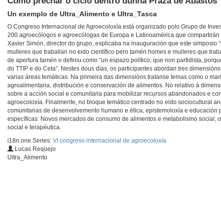
Como prechar o ciclo dentro dunha Praza de Abastos
Un exemplo de Ultra_Alimento e Ultra_Tasca
O Congreso Internacional de Agroecoloxía está organizado polo Grupo de Invest
200 agroecólogos e agroecólogas de Europa e Latinoamérica que compartirán 
Xavier Simón, director do grupo, explicaba na inauguración que este simposio
mulleres que traballan no eido científico pero tamén homes e mulleres que tra
de apertura tamén o definiu como “un espazo político, que non partidista, po
do TTIP e do Ceta”. Nestes dous días, os participantes abordan tres dimensións 
varias áreas temáticas. Na primeira das dimensións tratanse temas como o man
agroalimentaria, distribución e conservación de alimentos. No relativo á dimen
sobre a acción social e comunitaria para mobilizar recursos abandonados e con
agroecoloxía. Finalmente, no bloque temático centrado no eido sociocultural 
comunitarias de desenvolvemento humano e ética, epistemoloxía e educación p
específicas: Novos mercados de consumo de alimentos e metabolismo social; o
social e terapéutica.
i18n.one.Series:
VI congreso internacional de agroecoloxía
Lucas Requejo
Ultra_Alimento