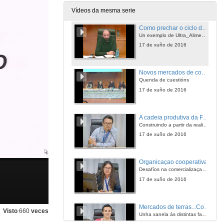
17 de xuño de 2016
Vídeos da mesma serie
Como prechar o ciclo dentro dunha Praza de Abastos
Un exemplo de Ultra_Alimento e Ultra_Tasca
17 de xuño de 2016
Novos mercados de consumo de alimentos e metabolismo social. Quenda de cuestións
Quenda de cuestións
17 de xuño de 2016
A cadeia produtiva da Feira de Artesanato e Produtos da Agricultura Familiar
Construindo a partir da realidade vivenciada
17 de xuño de 2016
Organicaçao cooperativa
Desafíos na comercializaçao de alimentos produzidos pela agricultura familiar
17 de xuño de 2016
Mercados de terras...Construidos?
Visto
660
veces
Unha xanela ás distintas facianas da realidade
17 de xuño de 2016