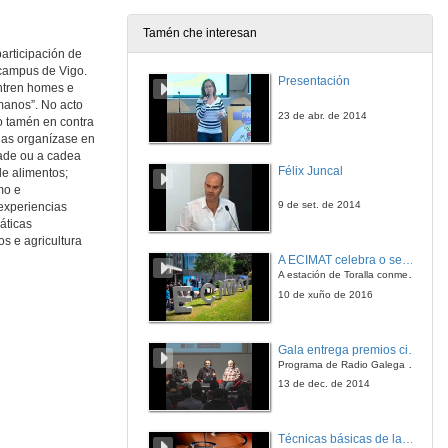
Tamén che interesan
articipación de
A contribución dun Núcleo de Agroecoloxia na formacion e cualificacion profesional en Producción Orgánica e Agroecolóxica
Intervención de Horasa María Lima da Silva Andrade
campus de Vigo.
Presentación
ontren homes e
17 de xuño de 2016
manos”. No acto
23 de abr. de 2014
o tamén en contra
elas organízase en
Transición Agroecolóxica. Quenda de cuestións
dade ou a cadea
Quenda de cuestións
Félix Juncal
de alimentos;
17 de xuño de 2016
mo e
9 de set. de 2014
experiencias
áticas
Presentación do sistema participatiuvo de garantía "A Gavela"
s e agricultura
Intervención de Uxío Caamanho
A ECIMAT celebra o seu décimo aniversario
17 de xuño de 2016
A estación de Toralla conmemora a efeméride asinando un convenio coa Universidad del País Vasco
10 de xuño de 2016
Presentación do sistema participatiuvo de garantía "A Gavela". Quenda de cuestións
Quenda de cuestións
Gala entrega premios ciencia que conta 2014. Fundación Barrié
17 de xuño de 2016
Programa de Radio Galega "Efervescencia"
13 de dec. de 2014
Técnicas básicas de laboratorio aplicadas á bioloxía