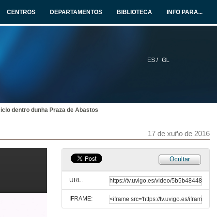
16 de xuño de 2016
CENTROS
DEPARTAMENTOS
BIBLIOTECA
INFO PARA...
Presentación de Oscar Carpintero Redondo
17 de xuño de 2016
ES /
GL
O sistema agroalimentario: Unha mirada dende o metabolismo social
Intervención de Óscar Carpintero Redondo
17 de xuño de 2016
iclo dentro dunha Praza de Abastos
O sistema agroalimentario. Quenda de cuestións
Quenda de cuestións
17 de xuño de 2016
17 de xuño de 2016
Iniciativas cidadanas contra o desperdicio de alimentos, evolución e adaptación en diferentes cidades
Ocultar
Intervención de María Ramillete
17 de xuño de 2016
URL:
IFRAME:
Espigoladors
De froitas e verduras imperfetas nacen segundas oportunidades