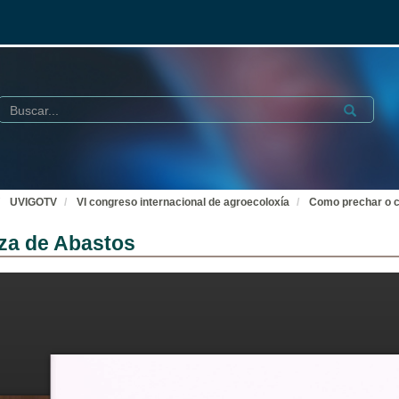
Buscar
Submit
UVIGOTV
VI congreso internacional de agroecoloxía
Como prechar o c
za de Abastos