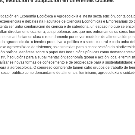
os, evolución e adaptación en diferentes cidades
igación en Economía Ecolóxica e Agroecoloxía e, nesta sexta edición, conta coa p
experiencias e debates na Facultade de Ciencias Económicas e Empresariais do 
 “tenta ser unha combinación de ciencia e de sabedoría, un espazo no que se enc
ballan directamente coa terra, cos problemas aos que nos enfrontamos os seres hu
rque nos manifestamos clara e rotundamente por novos modelos de alimentación per
da agraoecoloxía: a técnico-produtiva; a política e a socio-cultural e cada unha d
exo agroecolóxico de sistemas; as estratexias para a conservación da biodiversi
sión política, debátese sobre o papel das institucións públicas como demandantes 
struír solucións para a subalimentación; economía global e acción local e feminis
analízanse novas formas de coñecemento e de propiedade para a sustentabilidade; 
ara a agroecoloxía. O congreso comprende tamén catro grupos de traballo de tem
 sector público como demandante de alimentos; feminismo, agroecoloxía e coidado