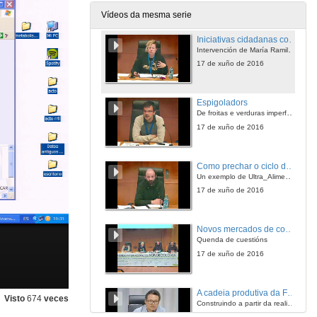
17 de xuño de 2016
Vídeos da mesma serie
Iniciativas cidadanas contra o desperdicio de alimentos, evolución e adaptación en diferentes cidades
Intervención de María Ramillete
17 de xuño de 2016
Espigoladors
De froitas e verduras imperfetas nacen segundas oportunidades
17 de xuño de 2016
Como prechar o ciclo dentro dunha Praza de Abastos
Un exemplo de Ultra_Alimento e Ultra_Tasca
17 de xuño de 2016
Novos mercados de consumo de alimentos e metabolismo social. Quenda de cuestións
Quenda de cuestións
17 de xuño de 2016
A cadeia produtiva da Feira de Artesanato e Produtos da Agricultura Familiar
Visto
674
veces
Construindo a partir da realidade vivenciada
17 de xuño de 2016