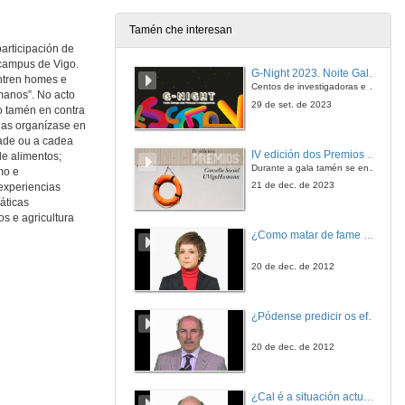
Tamén che interesan
articipación de
Organicaçao cooperativa
Desafíos na comercializaçao de alimentos produzidos pela agricultura familiar
campus de Vigo.
G-Night 2023. Noite Galega das Persoas Investigadoras. Conciencias creativas
ontren homes e
17 de xuño de 2016
Centos de investigadoras e investigadores, decenas de actividades e sete cidades
manos”. No acto
29 de set. de 2023
o tamén en contra
elas organízase en
Mercados de terras...Construidos?
dade ou a cadea
Unha xanela ás distintas facianas da realidade
IV edición dos Premios Consello Social UVigo Humana
de alimentos;
17 de xuño de 2016
Durante a gala tamén se entregaron os galardóns aos mellores TFG e TFM en materia de Axenda 2030
mo e
21 de dec. de 2023
experiencias
áticas
A contribución dun Núcleo de Agroecoloxia na formacion e cualificacion profesional en Producción Orgánica e Agroecolóxica
s e agricultura
Intervención de Horasa María Lima da Silva Andrade
¿Como matar de fame as bacterias?
17 de xuño de 2016
20 de dec. de 2012
Transición Agroecolóxica. Quenda de cuestións
Quenda de cuestións
¿Pódense predicir os efectos polo achegamento á Terra dos asteroides?
17 de xuño de 2016
20 de dec. de 2012
Presentación do sistema participatiuvo de garantía "A Gavela"
Intervención de Uxío Caamanho
¿Cal é a situación actual do consumo cinematográfico?
17 de xuño de 2016