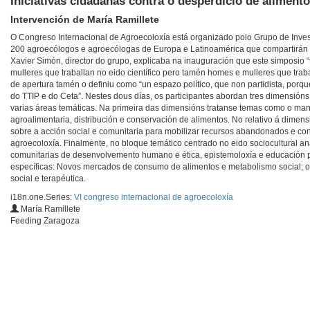
Iniciativas cidadanas contra o desperdicio de aliment
Intervención de María Ramillete
O Congreso Internacional de Agroecoloxía está organizado polo Grupo de Invest
200 agroecólogos e agroecólogas de Europa e Latinoamérica que compartirán 
Xavier Simón, director do grupo, explicaba na inauguración que este simposio
mulleres que traballan no eido científico pero tamén homes e mulleres que tra
de apertura tamén o definiu como “un espazo político, que non partidista, po
do TTIP e do Ceta”. Nestes dous días, os participantes abordan tres dimensións 
varias áreas temáticas. Na primeira das dimensións tratanse temas como o man
agroalimentaria, distribución e conservación de alimentos. No relativo á dimen
sobre a acción social e comunitaria para mobilizar recursos abandonados e con
agroecoloxía. Finalmente, no bloque temático centrado no eido sociocultural 
comunitarias de desenvolvemento humano e ética, epistemoloxía e educación p
específicas: Novos mercados de consumo de alimentos e metabolismo social; o
social e terapéutica.
i18n.one.Series:
VI congreso internacional de agroecoloxía
María Ramillete
Feeding Zaragoza