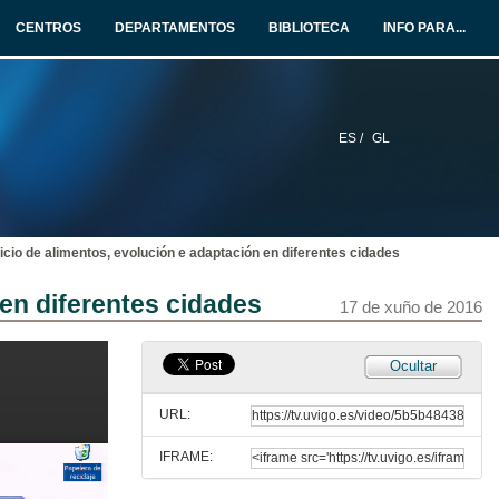
16 de xuño de 2016
CENTROS
DEPARTAMENTOS
BIBLIOTECA
INFO PARA...
Impacto de bem-estar dos utilizadores das hortas biológicas no parque da Devesa
V.N. Famaliçao
16 de xuño de 2016
ES /
GL
Agricultura Social e Terapéutica. Quenda de cuestións
Quenda de cuestións
16 de xuño de 2016
icio de alimentos, evolución e adaptación en diferentes cidades
Presentación de Oscar Carpintero Redondo
 en diferentes cidades
17 de xuño de 2016
17 de xuño de 2016
O sistema agroalimentario: Unha mirada dende o metabolismo social
Ocultar
Intervención de Óscar Carpintero Redondo
17 de xuño de 2016
URL:
IFRAME:
O sistema agroalimentario. Quenda de cuestións
Quenda de cuestións