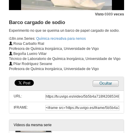
Flores conxeladas
Visto
6989
veces
1 de xul. de 2008
Barco cargado de sodio
Experimento no que se queima un barco de papel cargado de sodio.
Ovo cocido
i18n.one.Series:
Química recreativa para nenos
Rosa Carballo Rial
1 de xul. de 2008
Profesora de Química Inorgánica, Universidade de Vigo
Begoña Lueiro Villar
Técnico de Laboratorio de Química Inorgánica, Universidade de Vigo
Ovo frito
Pilar Rodríguez Seoane
Profesora de Química Inorgánica, Universidade de Vigo
1 de xul. de 2008
Ocultar
A pota da meiga
URL:
1 de xul. de 2008
IFRAME:
Pasta de dentes para elefantes
1 de xul. de 2008
Vídeos da mesma serie