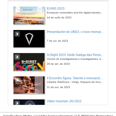
EUNIS 2023
European univesrities and the digital transformation: challenges and opportunities ahead
14 de xuño de 2023
Presentación do UM23, o novo monopraza de UVigo Motorsport
7 de xul. de 2023
G-Night 2023. Noite Galega das Persoas Investigadoras. Conciencias creativas
Centos de investigadoras e investigadores, decenas de actividades e sete cidades
29 de set. de 2023
II Encontro Ágora. Talento e innovación na era da transformación dixital
Cátedra Telefónica - UVigo. Espazos de innovación
31 de out. de 2023
Vídeo resumen JAI 2022
13 de xan. de 2023
UvigoTV | Praza Miralles. Local A3A | Campus Universitario | C.P. 36310 Vigo (Pontevedra) |