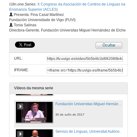
i18n.one.Series:
X Congreso da Asociación de Centros de Linguas na
29 de xuño de 2017
Ensinanza Superior (ACLES)
Presenta: Fina Casal Martínez
Fundación Universidade de Vigo (FUVI)
Introducción da mesa "Modelos de xestión dos Centros de Linguas no Ensino Superior"
Tonia Salinas
Directora-Gerente, Fundación Universitas Miguel Hernández de Elche
30 de xuño de 2017
Ocultar
Instituto de Idiomas. Universidad de Sevilla
URL:
30 de xuño de 2017
IFRAME:
Servicio de Lenguas, Universitat d’Alacant
30 de xuño de 2017
Vídeos da mesma serie
Fundación Universitas Miguel Hernández de Elche
30 de xuño de 2017
Servizo de Linguas, Universitat Autònoma de Barcelona