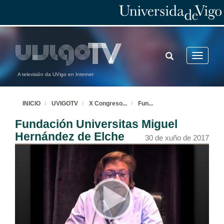
TOGGLE
Toggle
SEARCH
navigatio
A televisión da UVigo en Internet
INICIO
UVIGOTV
X Congreso
...
Fun
...
Fundación Universitas Miguel
Hernández de Elche
30 de xuño de 2017