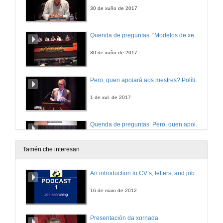
30 de xuño de 2017
Quenda de preguntas. "Modelos de xestión dos Centros de Linguas no Ensino Superior"
30 de xuño de 2017
Pero, quen apoiará aos mestres? Política, principios e prácticas para o apoio no ensino en inglés (EMI) nunha universidade internacional: a experiencia de Groninga
1 de xul. de 2017
Quenda de preguntas. Pero, quen apoiará aos mestres? Política, principios e prácticas para o apoio no ensino en inglés (EMI) nunha universidade internacional: a experiencia de Groninga
1 de xul. de 2017
Tamén che interesan
An introduction to CV’s, letters, and job searching
16 de maio de 2012
Presentación da xornada