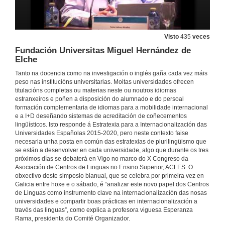
Intervención de Cristina Pérez Guillot (Presidenta de ACLES)
Visto
435
veces
Fundación Universitas Miguel Hernández de
29 de xuño de 2017
Elche
Tanto na docencia como na investigación o inglés gaña cada vez máis
Intervención de Esperanza Rama Martínez (Presidenta do Comité Organizador, Universidade de Vigo)
peso nas institucións universitarias. Moitas universidades ofrecen
titulacións completas ou materias neste ou noutros idiomas
estranxeiros e poñen a disposición do alumnado e do persoal
29 de xuño de 2017
formación complementaria de idiomas para a mobilidade internacional
e a I+D deseñando sistemas de acreditación de coñecementos
lingüísticos. Isto responde á Estratexia para a Internacionalización das
Intervención de Salustiano Mato de la Iglesia (Reitor da Universidade de Vigo)
Universidades Españolas 2015-2020, pero neste contexto faise
necesaria unha posta en común das estratexias de plurilingüismo que
29 de xuño de 2017
se están a desenvolver en cada universidade, algo que durante os tres
próximos días se debaterá en Vigo no marco do X Congreso da
Asociación de Centros de Linguas no Ensino Superior, ACLES. O
Linguas e internacionalización: estratexias e políticas
obxectivo deste simposio bianual, que se celebra por primeira vez en
Galicia entre hoxe e o sábado, é “analizar este novo papel dos Centros
29 de xuño de 2017
de Linguas como instrumento clave na internacionalización das nosas
universidades e compartir boas prácticas en internacionalización a
través das linguas”, como explica a profesora viguesa Esperanza
Quenda de preguntas: Linguas e internacionalización: estratexias e políticas
Rama, presidenta do Comité Organizador.