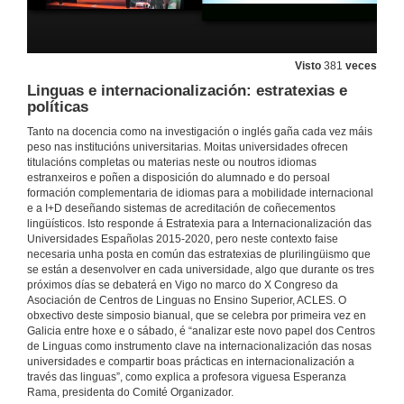
Visto
381
veces
Linguas e internacionalización: estratexias e
políticas
Tanto na docencia como na investigación o inglés gaña cada vez máis
peso nas institucións universitarias. Moitas universidades ofrecen
titulacións completas ou materias neste ou noutros idiomas
estranxeiros e poñen a disposición do alumnado e do persoal
formación complementaria de idiomas para a mobilidade internacional
e a I+D deseñando sistemas de acreditación de coñecementos
lingüísticos. Isto responde á Estratexia para a Internacionalización das
Universidades Españolas 2015-2020, pero neste contexto faise
necesaria unha posta en común das estratexias de plurilingüismo que
se están a desenvolver en cada universidade, algo que durante os tres
próximos días se debaterá en Vigo no marco do X Congreso da
Asociación de Centros de Linguas no Ensino Superior, ACLES. O
obxectivo deste simposio bianual, que se celebra por primeira vez en
Galicia entre hoxe e o sábado, é “analizar este novo papel dos Centros
de Linguas como instrumento clave na internacionalización das nosas
universidades e compartir boas prácticas en internacionalización a
través das linguas”, como explica a profesora viguesa Esperanza
Rama, presidenta do Comité Organizador.