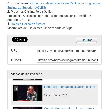
i18n.one.Series:
X Congreso da Asociación de Centros de Linguas na
Ensinanza Superior (ACLES)
Presenta: Cristina Pérez Guillot
Presidenta, Asociación de Centros de Lenguas en la Enseñanza
Superior (ACLES)
Intervención de Cristina Pérez Guillot (Presidenta de ACLES)
Dolores González Álvarez
Vicerreitora de Estudantes, Universidade de Vigo
29 de xuño de 2017
Ocultar
Intervención de Esperanza Rama Martínez (Presidenta do Comité Organizador, Universidade de Vigo)
URL:
29 de xuño de 2017
IFRAME:
Intervención de Salustiano Mato de la Iglesia (Reitor da Universidade de Vigo)
29 de xuño de 2017
Vídeos da mesma serie
Linguas e internacionalización: estratexias e políticas
29 de xuño de 2017
Quenda de preguntas: Linguas e internacionalización: estratexias e políticas