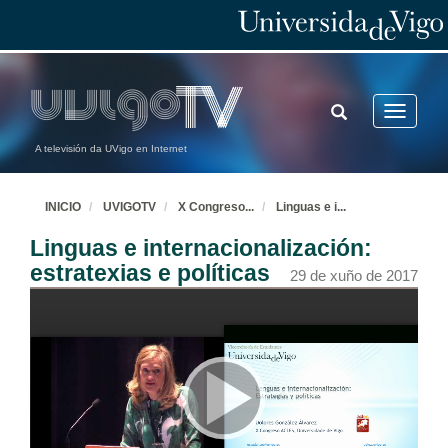
TOGGLE
Toggle
SEARCH
navigatio
A televisión da UVigo en Internet
INICIO
UVIGOTV
X Congreso
...
Linguas e i
...
Linguas e internacionalización:
estratexias e políticas
29 de xuño de 2017