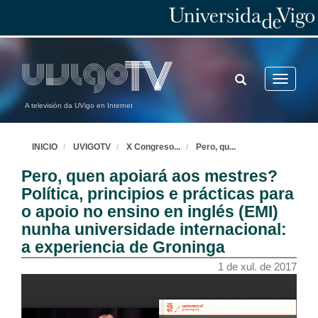
TOGGLE
Toggle
SEARCH
navigatio
A televisión da UVigo en Internet
INICIO
UVIGOTV
X Congreso
...
Pero, qu
...
Pero, quen apoiará aos mestres?
Política, principios e prácticas para
o apoio no ensino en inglés (EMI)
nunha universidade internacional:
a experiencia de Groninga
1 de xul. de 2017