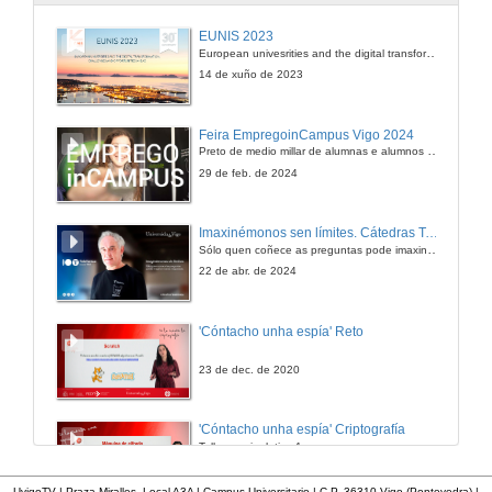
EUNIS 2023
European univesrities and the digital transformation: challenges and opportunities ahead
14 de xuño de 2023
Feira EmpregoinCampus Vigo 2024
Preto de medio millar de alumnas e alumnos buscan coñecer máis de preto as oportunidades que lles achegan as arredor de medio cento de empresas que participan na edición viguesa da feira. Xunto coa visita aos stands, durante a feria desenvólvense varias actividades complementarias, como obradoiros, conversas, mesas redondas ou o pasaporte de empregabilidade, un espazo no que poderán recibir asesoramento sobre o seu CV.
29 de feb. de 2024
Imaxinémonos sen límites. Cátedras Telefónica
Sólo quen coñece as preguntas pode imaxinar novas respostas
22 de abr. de 2024
'Cóntacho unha espía' Reto
23 de dec. de 2020
'Cóntacho unha espía' Criptografía
Taller manipulativo 1
23 de dec. de 2020
UvigoTV | Praza Miralles. Local A3A | Campus Universitario | C.P. 36310 Vigo (Pontevedra) |