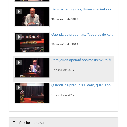
Servizo de Linguas, Universitat Autònoma de Barcelona
30 de xuño de 2017
Quenda de preguntas. "Modelos de xestión dos Centros de Linguas no Ensino Superior"
30 de xuño de 2017
Pero, quen apoiará aos mestres? Política, principios e prácticas para o apoio no ensino en inglés (EMI) nunha universidade internacional: a experiencia de Groninga
1 de xul. de 2017
Quenda de preguntas. Pero, quen apoiará aos mestres? Política, principios e prácticas para o apoio no ensino en inglés (EMI) nunha universidade internacional: a experiencia de Groninga
1 de xul. de 2017
Tamén che interesan