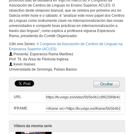
próximos días se debaterá en Vigo no marco do X Congreso da
Asociación de Centros de Linguas no Ensino Superior, ACLES. O
Quenda de preguntas: Linguas e internacionalización: estratexias e políticas
obxectivo deste simposio bianual, que se celebra por primeira vez en
Galicia entre hoxe e o sábado, é “analizar este novo papel dos Centros
29 de xuño de 2017
de Linguas como instrumento clave na internacionalización das nosas
universidades e compartir boas prácticas en internacionalización a
través das linguas”, como explica a profesora viguesa Esperanza
Rama, presidenta do Comité Organizador.
Introducción da mesa "Modelos de xestión dos Centros de Linguas no Ensino Superior"
i18n.one.Series:
X Congreso da Asociación de Centros de Linguas na
30 de xuño de 2017
Ensinanza Superior (ACLES)
Presenta: Esperanza Rama Martínez
Prof. Tit. da Área de Filoloxía Inglesa
Instituto de Idiomas. Universidad de Sevilla
Kevin Haines
Universidade de Groninga, Países Baixos
30 de xuño de 2017
Ocultar
Servicio de Lenguas, Universitat d’Alacant
URL:
30 de xuño de 2017
IFRAME:
Fundación Universitas Miguel Hernández de Elche
Vídeos da mesma serie
30 de xuño de 2017