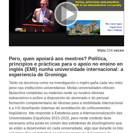
Intervención de Cristina Pérez Guillot (Presidenta de ACLES)
29 de xuño de 2017
Visto
334
veces
Pero, quen apoiará aos mestres? Política,
Intervención de Esperanza Rama Martínez (Presidenta do Comité Organizador, Universidade de Vigo)
principios e prácticas para o apoio no ensino en
inglés (EMI) nunha universidade internacional: a
29 de xuño de 2017
experiencia de Groninga
Tanto na docencia como na investigación o inglés gaña cada vez máis
peso nas institucións universitarias. Moitas universidades ofrecen
Intervención de Salustiano Mato de la Iglesia (Reitor da Universidade de Vigo)
titulacións completas ou materias neste ou noutros idiomas
estranxeiros e poñen a disposición do alumnado e do persoal
29 de xuño de 2017
formación complementaria de idiomas para a mobilidade internacional
e a I+D deseñando sistemas de acreditación de coñecementos
lingüísticos. Isto responde á Estratexia para a Internacionalización das
Linguas e internacionalización: estratexias e políticas
Universidades Españolas 2015-2020, pero neste contexto faise
necesaria unha posta en común das estratexias de plurilingüismo que
29 de xuño de 2017
se están a desenvolver en cada universidade, algo que durante os tres