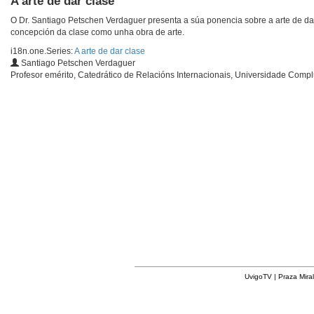
A arte de dar clase
O Dr. Santiago Petschen Verdaguer presenta a súa ponencia sobre a arte de da
concepción da clase como unha obra de arte.
i18n.one.Series:
A arte de dar clase
Santiago Petschen Verdaguer
Profesor emérito, Catedrático de Relacións Internacionais, Universidade Comp
UvigoTV | Praza Miral