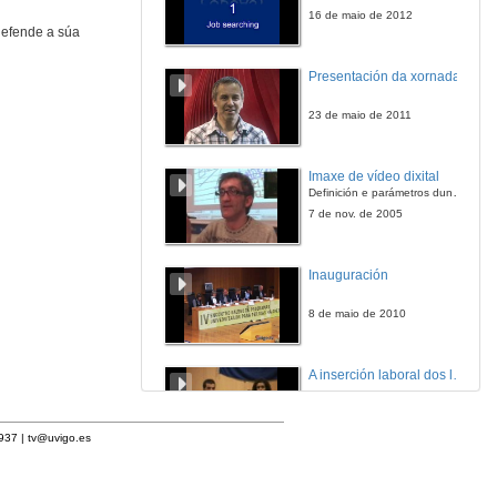
16 de maio de 2012
defende a súa
Presentación da xornada
23 de maio de 2011
Imaxe de vídeo dixital
Definición e parámetros dunha imaxe dixital. Resolución e Aspecto. Profundidade da cor. Compresión. Frame por segundo. Entrelazado. Campos, cadros
7 de nov. de 2005
Inauguración
8 de maio de 2010
A inserción laboral dos licenciados en Ciencias do Mar: a carreira investigadora
15 de maio de 2006
1937 |
tv@uvigo.es
Apertura do acto