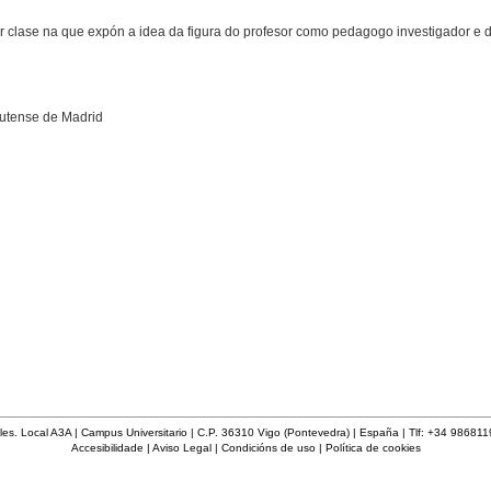
r clase na que expón a idea da figura do profesor como pedagogo investigador e 
lutense de Madrid
les. Local A3A | Campus Universitario | C.P. 36310 Vigo (Pontevedra) | España | Tlf: +34 98681
Accesibilidade
|
Aviso Legal
|
Condicións de uso
|
Política de cookies