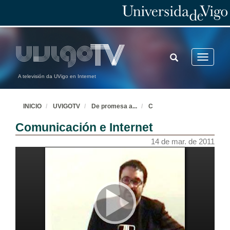
TOGGLE
Toggle
SEARCH
navigatio
A televisión da UVigo en Internet
INICIO
UVIGOTV
De promesa a
...
C
Comunicación e Internet
14 de mar. de 2011