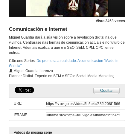
Visto
3468
veces
Comunicación e Internet
Miguel Guardia dará a súa visión sobre a revolución dixital na que
vivimos. Centrarase nas formas de comunicación actuais e no futuro de
Internet. Ademáis explicará que é o SEO, SEM, CPM, CPC, entre
outros.
i18n.one.Series:
De promesa a realidade. A comunicación "Made in
Galicia"
Miguel Guardia Lorenzo
Planner Dixital. Experto en SEM e SEO e Social Media Marketing
Ocultar
Presentación das xornadas Made in Galicia
URL:
14 de mar. de 2011
IFRAME:
Presentación ponente
14 de mar. de 2011
Vídeos da mesma serie