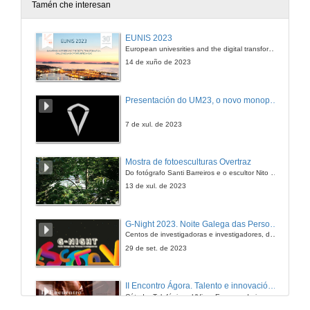
Tamén che interesan
Redes sociais e Comunicación
EUNIS 2023
Intervención de Javier Magariños
European univesrities and the digital transformation: challenges and opportunities ahead
28 de mar. de 2011
14 de xuño de 2023
Redes sociais e Comunicación
Presentación do UM23, o novo monopraza de UVigo Motorsport
Quenda de preguntas
28 de mar. de 2011
7 de xul. de 2023
Mostra de fotoesculturas Overtraz
Do fotógrafo Santi Barreiros e o escultor Nito Contreras.
13 de xul. de 2023
G-Night 2023. Noite Galega das Persoas Investigadoras. Conciencias creativas
Centos de investigadoras e investigadores, decenas de actividades e sete cidades
29 de set. de 2023
II Encontro Ágora. Talento e innovación na era da transformación dixital
Cátedra Telefónica - UVigo. Espazos de innovación
31 de out. de 2023