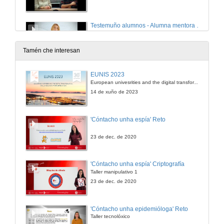
Testemuño alumnos - Alumna mentora - Telecomunicación
6 de feb. de 2017
Tamén che interesan
Testemuño alumnos - Alumna mentora - Telecomunicación
EUNIS 2023
European univesrities and the digital transformation: challenges and opportunities ahead
6 de feb. de 2017
14 de xuño de 2023
Testimonio alumnos - Delegación Alumnos Fac CC Educación y del Deporte
'Cóntacho unha espía' Reto
6 de feb. de 2017
23 de dec. de 2020
Outras universidades - Orientación na Universidade Politécnica de Valencia
'Cóntacho unha espía' Criptografía
Taller manipulativo 1
6 de feb. de 2017
23 de dec. de 2020
Opinión do experto: orientación - presente e futuro
'Cóntacho unha epidemióloga' Reto
Taller tecnolóxico
6 de feb. de 2017