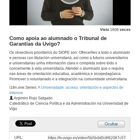
Como orienta o Gabinete psicopedagógico - Campus de Ourense?
6 de feb. de 2017
Visto
1608
veces
Como apoia ao alumnado o Tribunal de
Garantías da Uvigo?
Como orienta o Gabinete psicopedagóxico - Campus de Vigo?
Os obxectivos prioritarios do SIOPE son: Ofrecerlles a todo o alumnado
6 de feb. de 2017
e persoas con titulación universitaria, así como a futuros universitarios
e universitarias unha información clara e completa sobre todo o
concernente á vida universitaria. Atender o alumnado que o requira
Como apoia ao alumnado o Plan de acción tutorial, Facultade de Bioloxía?
nas áreas de orientación educativa, académica e sicopedagóxica.
Promover o voluntariado e a integración na comunidade universitaria.
6 de dec. de 2016
i18n.one.Series:
A Universidade: acceso, orientación e aspectos de
interese
Argimiro Rojo Salgado
Como apoia ao alumnado o Mentoring - Telecomunicación?
Catedrático de Ciencia Política e da Administración na Universidad de
Vigo
6 de feb. de 2017
Ocultar
Como apoia ao alumnado o Curso 0 - Telecomunicación?
URL:
6 de feb. de 2017