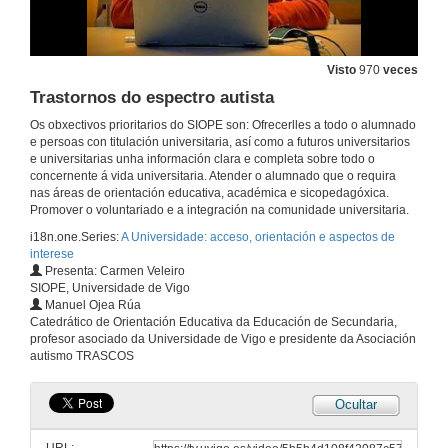
6 de feb. de 2017
Testemuño alumnos - Alumna mentora - Telecomunicación
Visto
970
veces
Trastornos do espectro autista
6 de feb. de 2017
Os obxectivos prioritarios do SIOPE son: Ofrecerlles a todo o alumnado
e persoas con titulación universitaria, así como a futuros universitarios
Testemuño alumnos - Alumna mentora - Telecomunicación
e universitarias unha información clara e completa sobre todo o
concernente á vida universitaria. Atender o alumnado que o requira
6 de feb. de 2017
nas áreas de orientación educativa, académica e sicopedagóxica.
Promover o voluntariado e a integración na comunidade universitaria.
i18n.one.Series:
A Universidade: acceso, orientación e aspectos de
Testimonio alumnos - Delegación Alumnos Fac CC Educación y del Deporte
interese
Presenta: Carmen Veleiro
6 de feb. de 2017
SIOPE, Universidade de Vigo
Manuel Ojea Rúa
Catedrático de Orientación Educativa da Educación de Secundaria,
Outras universidades - Orientación na Universidade Politécnica de Valencia
profesor asociado da Universidade de Vigo e presidente da Asociación
autismo TRASCOS
6 de feb. de 2017
Ocultar
Opinión do experto: orientación - presente e futuro