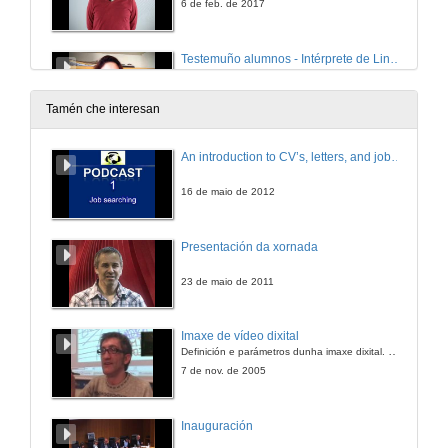
6 de feb. de 2017
Testemuño alumnos - Intérprete de Lingua de Signos
6 de feb. de 2017
Tamén che interesan
Testemuño alumnos - Alumno de Bellas Artes
An introduction to CV’s, letters, and job searching
6 de feb. de 2017
16 de maio de 2012
Demo da Web da Xunta de Galicia para FP
Presentación da xornada
6 de feb. de 2017
23 de maio de 2011
Orientación académica e profesional
Imaxe de vídeo dixital
Definición e parámetros dunha imaxe dixital. Resolución e Aspecto. Profundidade da cor. Compresión. Frame por segundo. Entrelazado. Campos, cadros
6 de feb. de 2017
7 de nov. de 2005
Titulados ESO
Inauguración