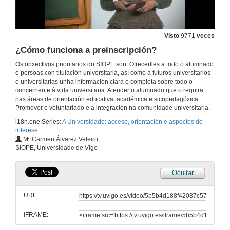
Aceso á universidad desde FP
6 de feb. de 2017
Visto
9771
veces
Recursos web para fp
¿Cómo funciona a preinscripción?
Os obxectivos prioritarios do SIOPE son: Ofrecerlles a todo o alumnado
6 de feb. de 2017
e persoas con titulación universitaria, así como a futuros universitarios
e universitarias unha información clara e completa sobre todo o
concernente á vida universitaria. Atender o alumnado que o requira
Cómo calculo mi nota de admisión
nas áreas de orientación educativa, académica e sicopedagóxica.
Promover o voluntariado e a integración na comunidade universitaria.
6 de feb. de 2017
i18n.one.Series:
A Universidade: acceso, orientación e aspectos de
interese
Como elixir titulación?
Mª Carmen Álvarez Veleiro
SIOPE, Universidade de Vigo
6 de feb. de 2017
Ocultar
Como cambiar de carreira?
URL:
6 de feb. de 2017
IFRAME:
Que son as atribuciones profesionais?