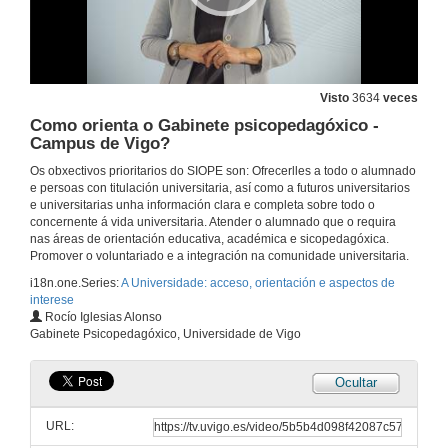
Novas técnicas de orientación? Mindfullness
6 de feb. de 2017
Visto
3634
veces
Como orienta o Gabinete psicopedagóxico -
Novas técnicas orientación? Proxectos Ensino-aprendizaxe
Campus de Vigo?
6 de feb. de 2017
Os obxectivos prioritarios do SIOPE son: Ofrecerlles a todo o alumnado
e persoas con titulación universitaria, así como a futuros universitarios
e universitarias unha información clara e completa sobre todo o
Orientación educativa EnREDada. Presentación
concernente á vida universitaria. Atender o alumnado que o requira
Opinión del orientador: mis recursos favoritos
nas áreas de orientación educativa, académica e sicopedagóxica.
6 de feb. de 2017
Promover o voluntariado e a integración na comunidade universitaria.
i18n.one.Series:
A Universidade: acceso, orientación e aspectos de
interese
Orientación educativa EnREDada. Ferramentas TICs corporativas e persoais
Rocío Iglesias Alonso
Opinión do orientador: os meus recursos favoritos
Gabinete Psicopedagóxico, Universidade de Vigo
6 de feb. de 2017
Ocultar
Orietación educativa enREDada. Resumo e despedida
Opinión do orientador: os meus recursos favoritos
URL:
6 de feb. de 2017