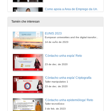
Como apoia a Area de Emprego da Universidade de Vigo ó alumnado?
6 de feb. de 2017
Tamén che interesan
Como apoia ao alumnado o Tribunal de Garantías da Uvigo?
EUNIS 2023
European univesrities and the digital transformation: challenges and opportunities ahead
6 de feb. de 2017
14 de xuño de 2023
¿Cómo apoya al alumnado la Delegación alumnos - Telecomunicación?
'Cóntacho unha espía' Reto
6 de feb. de 2017
23 de dec. de 2020
Como apoia ao alumnado a Delegación alumnos de Dereito - Ourense?
'Cóntacho unha espía' Criptografía
Taller manipulativo 1
6 de feb. de 2017
23 de dec. de 2020
Alumnos opinan - Plan de acción tutorial - Bioloxía
'Cóntacho unha epidemióloga' Reto
Taller tecnolóxico
6 de feb. de 2017
3 de feb. de 2023